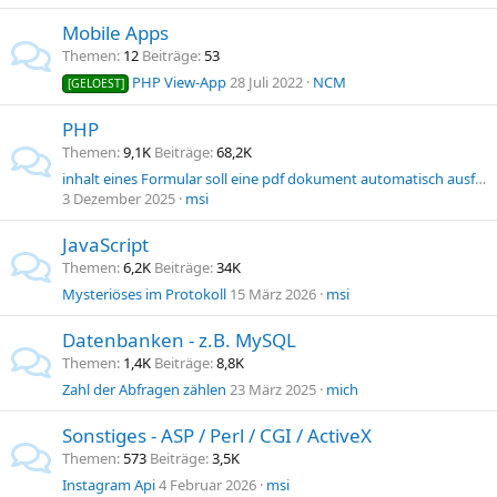
Mobile Apps
Themen
12
Beiträge
53
PHP View-App
28 Juli 2022
NCM
[GELOEST]
PHP
Themen
9,1K
Beiträge
68,2K
inhalt eines Formular soll eine pdf dokument automatisch ausfüllen
3 Dezember 2025
msi
JavaScript
Themen
6,2K
Beiträge
34K
Mysteriöses im Protokoll
15 März 2026
msi
Datenbanken - z.B. MySQL
Themen
1,4K
Beiträge
8,8K
Zahl der Abfragen zählen
23 März 2025
mich
Sonstiges - ASP / Perl / CGI / ActiveX
Themen
573
Beiträge
3,5K
Instagram Api
4 Februar 2026
msi