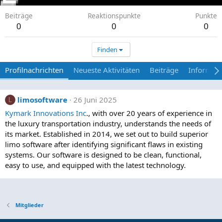
Beiträge
Reaktionspunkte
Punkte
0
0
0
Finden
Profilnachrichten
Neueste Aktivitäten
Beiträge
Informat
limosoftware
26 Juni 2025
L
Kymark Innovations Inc
., with over 20 years of experience in
the luxury transportation industry, understands the needs of
its market. Established in 2014, we set out to build superior
limo software after identifying significant flaws in existing
systems. Our software is designed to be clean, functional,
easy to use, and equipped with the latest technology.
Mitglieder