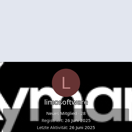
L
limosoftware
Neues Mitglied
·
28
Registriert
26 Juni 2025
Letzte Aktivität
26 Juni 2025