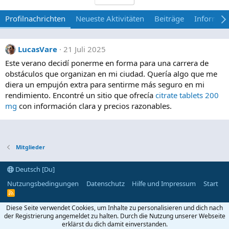
Profilnachrichten
Neueste Aktivitäten
Beiträge
Informat
LucasVare
21 Juli 2025
Este verano decidí ponerme en forma para una carrera de
obstáculos que organizan en mi ciudad. Quería algo que me
diera un empujón extra para sentirme más seguro en mi
rendimiento. Encontré un sitio que ofrecía
citrate tablets 200
mg
con información clara y precios razonables.
Mitglieder
Deutsch [Du]
Nutzungsbedingungen
Datenschutz
Hilfe und Impressum
Start
R
S
S
Diese Seite verwendet Cookies, um Inhalte zu personalisieren und dich nach
der Registrierung angemeldet zu halten. Durch die Nutzung unserer Webseite
erklärst du dich damit einverstanden.