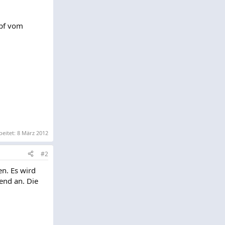
opf vom
beitet:
8 März 2012
#2
n. Es wird
end an. Die