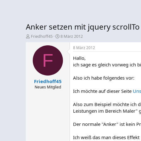
Anker setzen mit jquery scrollTo
E
E
Friedhoff45
8 März 2012
r
r
s
s
8 März 2012
t
F
t
Hallo,
e
e
l
l
ich sage es gleich vorweg ich bi
l
l
e
t
Also ich habe folgendes vor:
Friedhoff45
r
a
m
Neues Mitglied
Ich möchte auf dieser Seite
Uns
Also zum Beispiel möchte ich d
Leistungen im Bereich Maler" g
Der normale "Anker" ist kein P
Ich weiß das man dieses Effekt