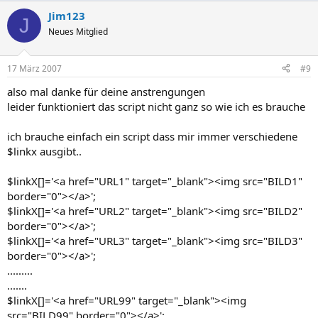
Jim123
J
Neues Mitglied
17 März 2007
#9
also mal danke für deine anstrengungen
leider funktioniert das script nicht ganz so wie ich es brauche
ich brauche einfach ein script dass mir immer verschiedene
$linkx ausgibt..
$linkX[]='<a href="URL1" target="_blank"><img src="BILD1"
border="0"></a>';
$linkX[]='<a href="URL2" target="_blank"><img src="BILD2"
border="0"></a>';
$linkX[]='<a href="URL3" target="_blank"><img src="BILD3"
border="0"></a>';
.........
.......
$linkX[]='<a href="URL99" target="_blank"><img
src="BILD99" border="0"></a>';