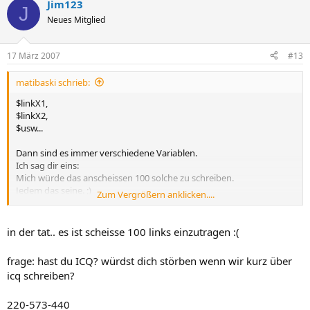
Jim123
J
Neues Mitglied
17 März 2007
#13
matibaski schrieb:
$linkX1,
$linkX2,
$usw...
Dann sind es immer verschiedene Variablen.
Ich sag dir eins:
Mich würde das anscheissen 100 solche zu schreiben.
Jedem das seine. ;)
Zum Vergrößern anklicken....
MfG, matibaski
in der tat.. es ist scheisse 100 links einzutragen :(
frage: hast du ICQ? würdst dich störben wenn wir kurz über
icq schreiben?
220-573-440