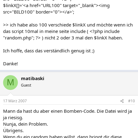
$linkX[]='<a href="URL100" target="_blank"><img
src="BILD100" border="0"></a>';
>> ich habe also 100 verschiede $linkX und möchte wenn ich
das script 10mal in meine seite include ( <?php include
"random.php"; ?> ) nicht 2 oder 3 mal den $linkX haben.
Ich hoffe, dass das verständlich genug ist ;)
Danke!
matibaski
M
Guest
17 März 2007
#10
Mann da hast du aber einen Bomben-Code. Die Datei wird ja
ja riesisg.
Nunja, dein Problem.
Übrigens.
Wenn du ein random haben willst, dann bringt dir diese