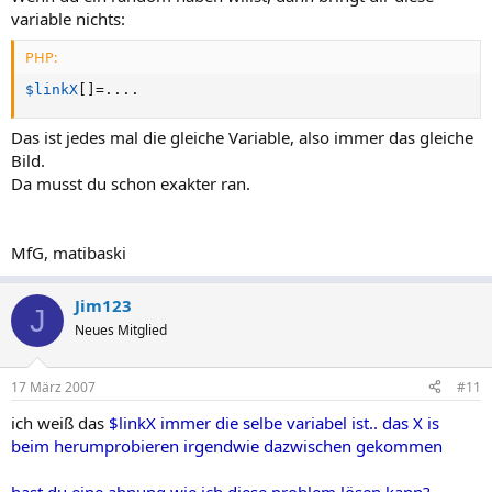
variable nichts:
PHP:
$linkX
[
]
=
.
.
.
.
Das ist jedes mal die gleiche Variable, also immer das gleiche
Bild.
Da musst du schon exakter ran.
MfG, matibaski
Jim123
J
Neues Mitglied
17 März 2007
#11
ich weiß das
$linkX immer die selbe variabel ist.. das X is
beim herumprobieren irgendwie dazwischen gekommen
hast du eine ahnung wie ich diese problem lösen kann?