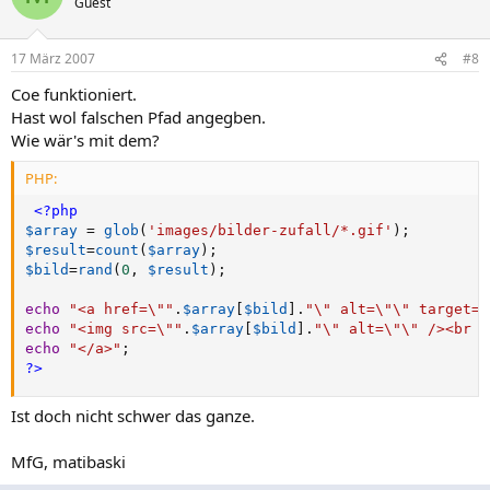
Guest
17 März 2007
#8
Coe funktioniert.
Hast wol falschen Pfad angegben.
Wie wär's mit dem?
PHP:
<?php
$array
=
glob
(
'images/bilder-zufall/*.gif'
)
;
$result
=
count
(
$array
)
;
$bild
=
rand
(
0
,
$result
)
;
echo
"<a href=\""
.
$array
[
$bild
]
.
"\" alt=\"\" target=\
echo
"<img src=\""
.
$array
[
$bild
]
.
"\" alt=\"\" /><br /
echo
"</a>"
;
?>
Ist doch nicht schwer das ganze.
MfG, matibaski