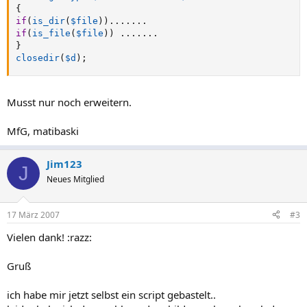
{
if
(
is_dir
(
$file
)
)
.
.
.
.
.
.
.
if
(
is_file
(
$file
)
)
.
.
.
.
.
.
.
}
closedir
(
$d
)
;
Musst nur noch erweitern.
MfG, matibaski
Jim123
J
Neues Mitglied
17 März 2007
#3
Vielen dank! :razz:
Gruß
ich habe mir jetzt selbst ein script gebastelt..