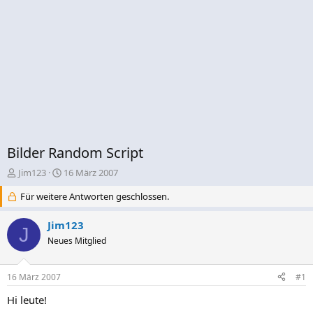
Bilder Random Script
E
E
Jim123
16 März 2007
r
r
Für weitere Antworten geschlossen.
s
s
t
t
e
e
Jim123
J
l
l
Neues Mitglied
l
l
e
t
r
a
16 März 2007
#1
m
Hi leute!