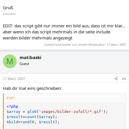
Gruß
---------
EDIT: das script gibt nur immer ein bild aus, dass ist mir klar...
aber wenn ich das script mehrmals in die seite include
werden bilder mehrmals angezeigt
Zuletzt bearbeitet von einem Moderator:
17 März 2007
matibaski
M
Guest
17 März 2007
#4
Hab dir mal eins geschrieben:
PHP:
<?php
$array
=
glob
(
'images/bilder-zufall/*.gif'
)
;
$result
=
count
(
$array
)
;
$bild
=
rand
(
0
,
$result
)
;