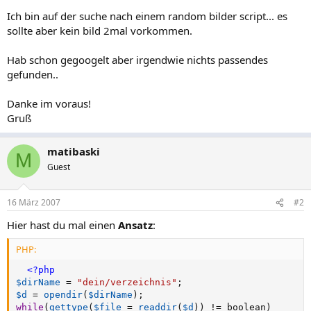
Ich bin auf der suche nach einem random bilder script... es
sollte aber kein bild 2mal vorkommen.
Hab schon gegoogelt aber irgendwie nichts passendes
gefunden..
Danke im voraus!
Gruß
matibaski
M
Guest
16 März 2007
#2
Hier hast du mal einen
Ansatz
:
PHP:
<?php
$dirName
=
"dein/verzeichnis"
;
$d
=
opendir
(
$dirName
)
;
while
(
gettype
(
$file
=
readdir
(
$d
)
)
!=
 boolean
)