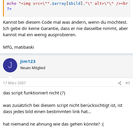
echo
"<img src=\""
.
$array
[
$bild
]
.
"\" alt=\"\" /><br /
?>
Kannst bei diesem Code mal was ändern, wenn du möchtest.
Ich gebe dir keine Garantie, dass er nie dasselbe nimmt, aber
kannst mal ein wenig ausprobieren.
MfG, matibaski
Jim123
J
Neues Mitglied
17 März 2007
#5
das script funktioniert nicht (?)
was zusätzlich bei diesem script nicht berücksichtigt ist, ist
dass jedes bild einen bestimmten link hat...
hat niemand ne ahnung wie das gehen könnte? :(