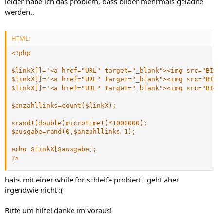
leider habe ich das problem, dass bilder mehrmals geladne
werden..
HTML:
<?php 

$linkX[]='<a href="URL" target="_blank"><img src="BIL
$linkX[]='<a href="URL" target="_blank"><img src="BIL
$linkX[]='<a href="URL" target="_blank"><img src="BIL
$anzahllinks=count($linkX);

srand((double)microtime()*1000000);

$ausgabe=rand(0,$anzahllinks-1);

echo $linkX[$ausgabe];

?>
habs mit einer while for schleife probiert.. geht aber
irgendwie nicht :(
Bitte um hilfe! danke im voraus!