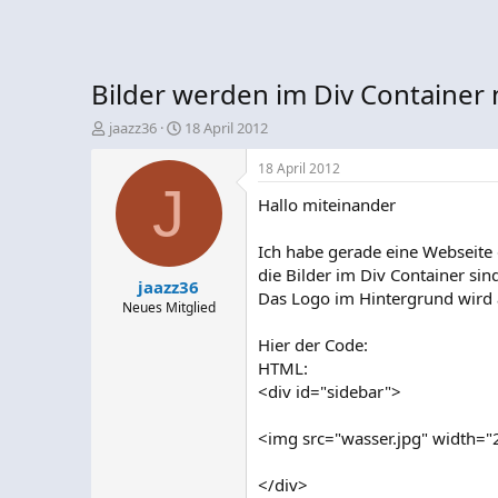
Bilder werden im Div Container n
E
E
jaazz36
18 April 2012
r
r
s
s
18 April 2012
t
J
t
Hallo miteinander
e
e
l
l
l
l
Ich habe gerade eine Webseite
e
t
die Bilder im Div Container sin
jaazz36
r
a
Das Logo im Hintergrund wird a
m
Neues Mitglied
Hier der Code:
HTML:
<div id="sidebar">
<img src="wasser.jpg" width="
</div>