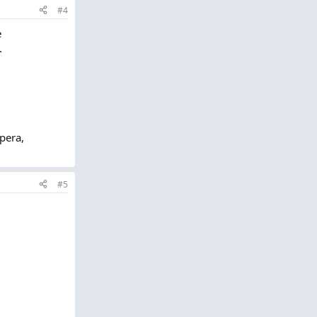
#4
e
.
pera,
#5