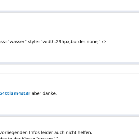
lass="wasser" style="width:295px;border:none;" />
b4ttl3m4st3r
aber danke.
vorliegenden Infos leider auch nicht helfen.
des in der Klasse "wasser" ?