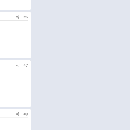
#6
#7
#8