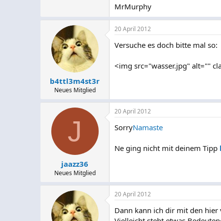
MrMurphy
20 April 2012
Versuche es doch bitte mal so:
<img src="wasser.jpg" alt="" c
b4ttl3m4st3r
Neues Mitglied
20 April 2012
J
Sorry
Namaste
Ne ging nicht mit deinem Tipp
jaazz36
Neues Mitglied
20 April 2012
Dann kann ich dir mit den hier 
Vielleicht steht etwas Bedeuten