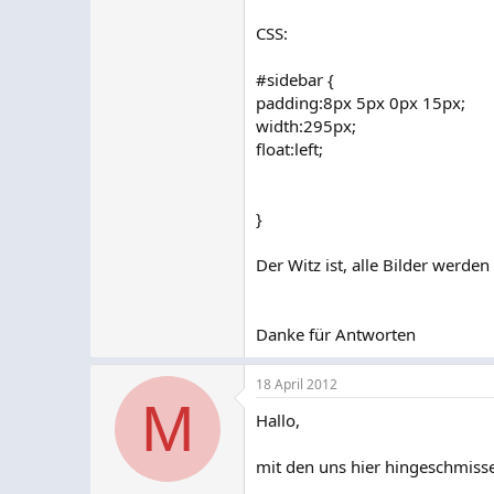
CSS:
#sidebar {
padding:8px 5px 0px 15px;
width:295px;
float:left;
}
Der Witz ist, alle Bilder werden 
Danke für Antworten
18 April 2012
M
Hallo,
mit den uns hier hingeschmiss