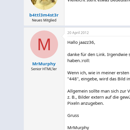
b4ttl3m4st3r
Neues Mitglied
20 April 2012
M
Hallo jaazz36,
danke für den Link. Irgendwie
haben.:roll:
MrMurphy
Senior HTML'ler
Wenn ich, wie in meiner ersten 
"448", eingebe, wird das Bild 
Allgemein sollte man sich zur
z. B., Bilder extern auf die g
Pixeln anzugeben.
Gruss
MrMurphy