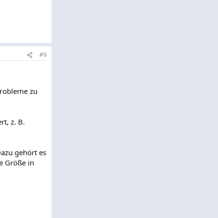
#9
Probleme zu
t, z. B.
Dazu gehört es
ie Größe in