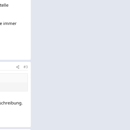
telle
ise immer
#3
nschreibung.