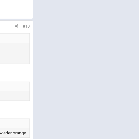
#10
e wieder orange