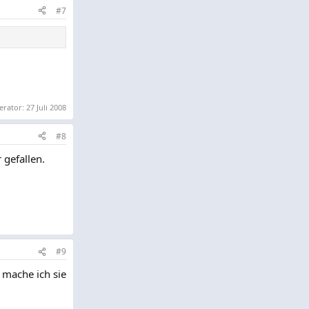
#7
erator:
27 Juli 2008
#8
 gefallen.
#9
, mache ich sie