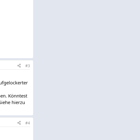
#3
ufgelockerter
sen. Könntest
Siehe hierzu
#4