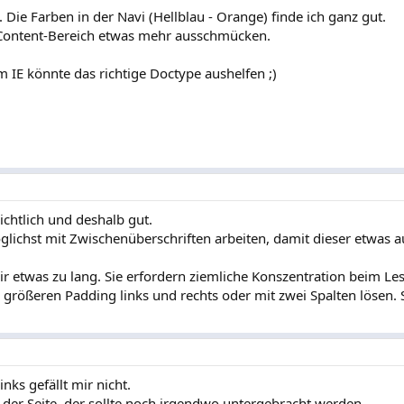
. Die Farben in der Navi (Hellblau - Orange) finde ich ganz gut.
 Content-Bereich etwas mehr ausschmücken.
 IE könnte das richtige Doctype aushelfen ;)
ichtlich und deshalb gut.
öglichst mit Zwischenüberschriften arbeiten, damit dieser etwas a
ir etwas zu lang. Sie erfordern ziemliche Konszentration beim Le
h größeren Padding links und rechts oder mit zwei Spalten lösen. 
nks gefällt mir nicht.
 der Seite, der sollte noch irgendwo untergebracht werden.