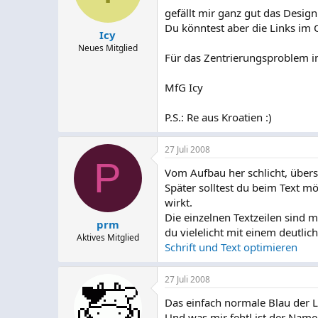
gefällt mir ganz gut das Design
Du könntest aber die Links im
Icy
Neues Mitglied
Für das Zentrierungsproblem im
MfG Icy
P.S.: Re aus Kroatien :)
27 Juli 2008
P
Vom Aufbau her schlicht, übers
Später solltest du beim Text m
wirkt.
Die einzelnen Textzeilen sind m
prm
du vielelicht mit einem deutlic
Aktives Mitglied
Schrift und Text optimieren
27 Juli 2008
Das einfach normale Blau der Li
Und was mir fehtl ist der Name