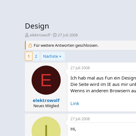
Design
E
E
elektrowolf
27 Juli 2008
r
r
Für weitere Antworten geschlossen.
s
s
t
t
1
2
Nächste
e
e
l
l
l
l
27 Juli 2008
e
E
t
Ich hab mal aus Fun ein Design e
r
a
m
Die Seite wird im IE aus mir u
Wenns in anderen Browsern auch
elektrowolf
Link
Neues Mitglied
27 Juli 2008
I
Hi,