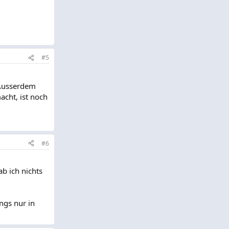
#5
 Ausserdem
acht, ist noch
#6
ab ich nichts
ings nur in