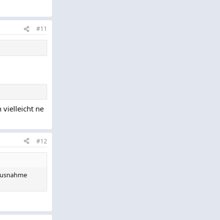
#11
 vielleicht ne
#12
e Ausnahme