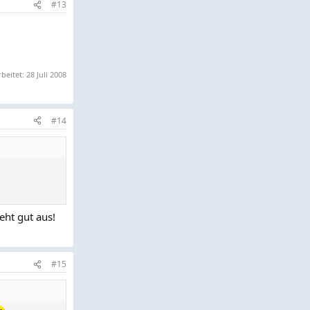
#13
rbeitet:
28 Juli 2008
#14
eht gut aus!
#15