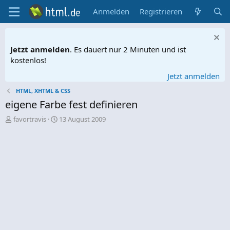
Anmelden
Registrieren
Jetzt anmelden
. Es dauert nur 2 Minuten und ist
kostenlos!
Jetzt anmelden
HTML, XHTML & CSS
eigene Farbe fest definieren
E
E
favortravis
13 August 2009
r
r
s
s
t
t
e
e
l
l
l
l
e
t
r
a
m