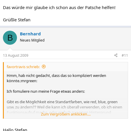
Das würde mir glaube ich schon aus der Patsche helfen!
Grüßle Stefan
Bernhard
B
Neues Mitglied
13 August 2009
#11
favortravis schrieb:
Hmm, hab nicht gedacht, dass das so kompliziert werden
könnte.:mrgreen:
Ich fomuliere nun meine Frage etwas anders:
Gibt es die Möglichkeit eine Standartfarben, wie red, blue, green
usw. zu ändern?? Weil die kann ich überall verwenden, ob ich einen
Funktionsaufruf mache, oder einfach nur einen Hintergrund
Zum Vergrößern anklicken....
ändere.
Das würde mir glaube ich schon aus der Patsche helfen!
Hallo Stefan,