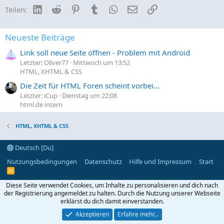
LinkedIn
Reddit
Pinterest
Tumblr
WhatsApp
E-Mail
Link
Teilen:
Neueste Beiträge
Link soll neue Seite öffnen - Problem mit Android
Letzter: Oliver77
Mittwoch um 13:52
HTML, XHTML & CSS
Die Zeit für HTML Foren scheint vorbei...
Letzter: iCup
Dienstag um 22:08
html.de intern
HTML, XHTML & CSS
Deutsch [Du]
Nutzungsbedingungen
Datenschutz
Hilfe und Impressum
Start
R
S
S
Diese Seite verwendet Cookies, um Inhalte zu personalisieren und dich nach
der Registrierung angemeldet zu halten. Durch die Nutzung unserer Webseite
erklärst du dich damit einverstanden.
Akzeptieren
Erfahre mehr…