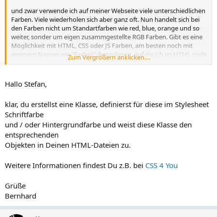
und zwar verwende ich auf meiner Webseite viele unterschiedlichen
Farben. Viele wiederholen sich aber ganz oft. Nun handelt sich bei
den Farben nicht um Standartfarben wie red, blue, orange und so
weiter, sonder um eigen zusammgestellte RGB Farben. Gibt es eine
Möglichkeit mit HTML, CSS oder JS Farben, am besten noch mit
eigenem Namen wie "Farbe1" festzulegen, auf die ich im HTML code
Zum Vergrößern anklicken....
immer zugreifen kann.
Ich bin für jede Hilfe dankbar. Hocke nun schon einige Stunden
Hallo Stefan,
dran, aber ich finde keine Lösung.
klar, du erstellst eine Klasse, definierst für diese im Stylesheet
Grüßle Stefan
Schriftfarbe
und / oder Hintergrundfarbe und weist diese Klasse den
entsprechenden
Objekten in Deinen HTML-Dateien zu.
Weitere Informationen findest Du z.B. bei
CSS 4 You
Grüße
Bernhard