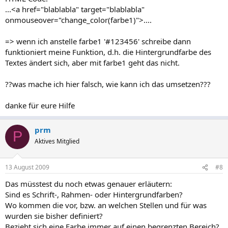
...<a href="blablabla" target="blablabla"
onmouseover="change_color(farbe1)">....
=> wenn ich anstelle farbe1 '#123456' schreibe dann
funktioniert meine Funktion, d.h. die Hintergrundfarbe des
Textes ändert sich, aber mit farbe1 geht das nicht.
??was mache ich hier falsch, wie kann ich das umsetzen???
danke für eure Hilfe
prm
P
Aktives Mitglied
13 August 2009
#8
Das müsstest du noch etwas genauer erläutern:
Sind es Schrift-, Rahmen- oder Hintergrundfarben?
Wo kommen die vor, bzw. an welchen Stellen und für was
wurden sie bisher definiert?
Bezieht sich eine Farbe immer auf einen begrenzten Bereich?