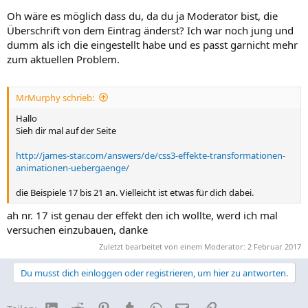
Oh wäre es möglich dass du, da du ja Moderator bist, die
Überschrift von dem Eintrag änderst? Ich war noch jung und
dumm als ich die eingestellt habe und es passt garnicht mehr
zum aktuellen Problem.
MrMurphy schrieb:
Hallo
Sieh dir mal auf der Seite
http://james-star.com/answers/de/css3-effekte-transformationen-
animationen-uebergaenge/
die Beispiele 17 bis 21 an. Vielleicht ist etwas für dich dabei.
ah nr. 17 ist genau der effekt den ich wollte, werd ich mal
versuchen einzubauen, danke
Zuletzt bearbeitet von einem Moderator:
2 Februar 2017
Du musst dich einloggen oder registrieren, um hier zu antworten.
LinkedIn
Reddit
Pinterest
Tumblr
WhatsApp
E-Mail
Link