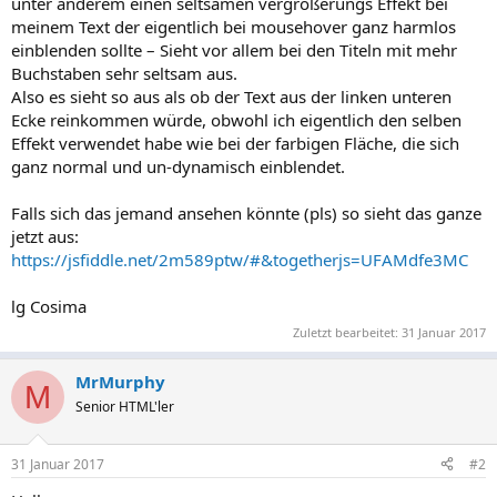
unter anderem einen seltsamen vergrößerungs Effekt bei
meinem Text der eigentlich bei mousehover ganz harmlos
einblenden sollte – Sieht vor allem bei den Titeln mit mehr
Buchstaben sehr seltsam aus.
Also es sieht so aus als ob der Text aus der linken unteren
Ecke reinkommen würde, obwohl ich eigentlich den selben
Effekt verwendet habe wie bei der farbigen Fläche, die sich
ganz normal und un-dynamisch einblendet.
Falls sich das jemand ansehen könnte (pls) so sieht das ganze
jetzt aus:
https://jsfiddle.net/2m589ptw/#&togetherjs=UFAMdfe3MC
lg Cosima
Zuletzt bearbeitet:
31 Januar 2017
MrMurphy
M
Senior HTML'ler
31 Januar 2017
#2