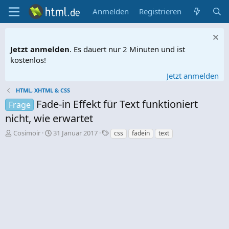
Anmelden
Registrieren
Jetzt anmelden
. Es dauert nur 2 Minuten und ist
kostenlos!
Jetzt anmelden
HTML, XHTML & CSS
Fade-in Effekt für Text funktioniert
Frage
nicht, wie erwartet
E
E
S
Cosimoir
31 Januar 2017
css
fadein
text
r
r
c
s
s
h
t
t
l
e
e
a
l
l
g
l
l
w
e
t
o
r
a
r
m
t
e