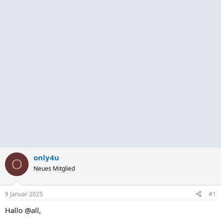
only4u
O
Neues Mitglied
9 Januar 2025
#1
Hallo @all,