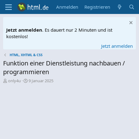
Anmelden
Registrieren
Jetzt anmelden
. Es dauert nur 2 Minuten und ist
kostenlos!
Jetzt anmelden
HTML, XHTML & CSS
Funktion einer Dienstleistung nachbauen /
programmieren
E
E
only4u
9 Januar 2025
r
r
s
s
t
t
e
e
l
l
l
l
e
t
r
a
m