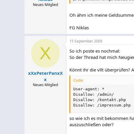
Neues Mitglied
Oh ähm ich meine Geldsummen 
FG Niklas
15 September 2009
X
So ich poste es nochmal:
So der Thread hat mich Neugieri
Könnt ihr die vllt überprüfen?
xXxPeterPanxX
x
Code:
Neues Mitglied
User-agent: *

Disallow: /admin/

Disallow: /kontakt.php

Disallow: /impressum.php
so wie ich es mit bekommen hab
auszuschließen oder?