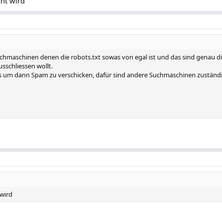
cht wird
Suchmaschinen denen die robots.txt sowas von egal ist und das sind genau d
sschliessen wollt.
s um dann Spam zu verschicken, dafür sind andere Suchmaschinen zuständi
 wird