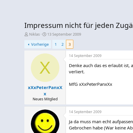
Impressum nicht für jeden Zugä
E
E
Niklas
13 September 2009
r
r
Vorherige
1
2
3
s
s
t
t
e
e
14 September 2009
l
X
l
Denke auch das es erlaubt ist, 
l
l
e
t
verliert.
r
a
m
MfG xXxPeterPanxXx
xXxPeterPanxX
x
Neues Mitglied
14 September 2009
Ja da muss man echt aufpassen m
Gebrochen habe (War keine Ab