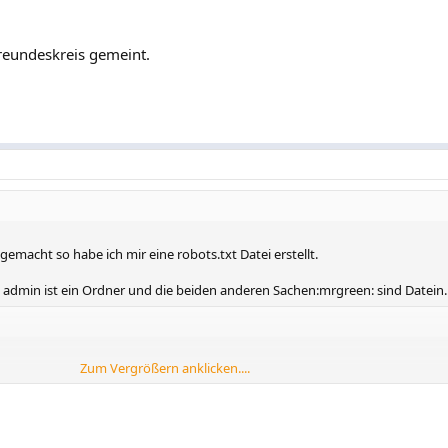
Freundeskreis gemeint.
emacht so habe ich mir eine robots.txt Datei erstellt.
so admin ist ein Ordner und die beiden anderen Sachen:mrgreen: sind Datein.
Zum Vergrößern anklicken....
p
ist es in Deutschland doch erlaubt Suchmaschinen mittels robots.txt auszu