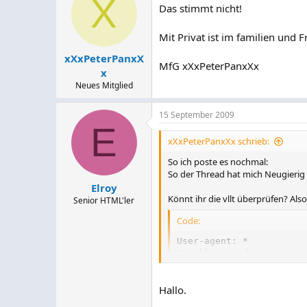
X
Das stimmt nicht!
Mit Privat ist im familien und 
xXxPeterPanxX
MfG xXxPeterPanxXx
x
Neues Mitglied
15 September 2009
E
xXxPeterPanxXx schrieb:
So ich poste es nochmal:
So der Thread hat mich Neugierig g
Elroy
Könnt ihr die vllt überprüfen? Al
Senior HTML'ler
Code:
User-agent: *

Disallow: /admin/

Disallow: /kontakt.php

Disallow: /impressum.ph
Hallo.
so wie ich es mit bekommen habe 