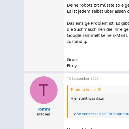
Deine robots.txt müsste so eig
oder?
Es ist jedem selbst überlassen 
MfG xXxPeterPanxXx
Das einzige Problem ist: Es gi
die Suchmaschinen die ihr eigen
Google sammelt keine E-Mail L
zuständig.
Gruss
Elroy
15 September 2009
T
Tomm schrieb:
Hier steht was dazu
Tomm
--->
So verstecken Sie Ihr Impre
Mitglied