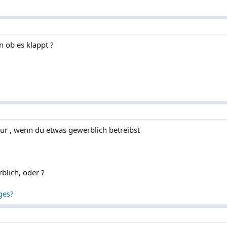
 ob es klappt ?
r , wenn du etwas gewerblich betreibst
rblich, oder ?
ges?