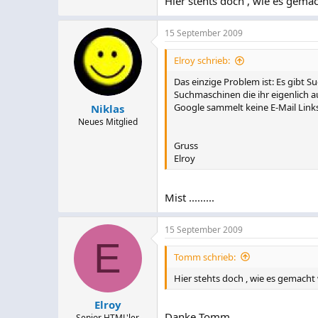
Hier stehts doch , wie es gema
15 September 2009
Elroy schrieb:
Das einzige Problem ist: Es gibt 
Suchmaschinen die ihr eigenlich au
Google sammelt keine E-Mail Link
Niklas
Neues Mitglied
Gruss
Elroy
Mist .........
15 September 2009
E
Tomm schrieb:
Hier stehts doch , wie es gemacht
Elroy
Danke Tomm.
Senior HTML'ler