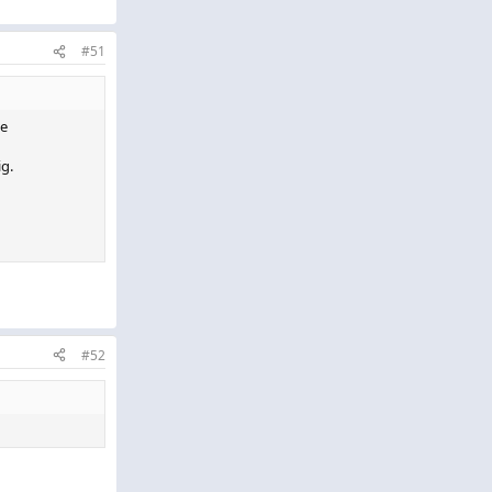
#51
ie
g.
#52