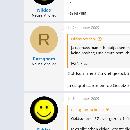
...
Niklas
FG Niklas
Neues Mitglied
14 September 2009
R
Niklas schrieb:
Ja da muss man echt aufpassen mir
keine Absicht) Und heute höre ic
Rostgnom
FG Niklas
Neues Mitglied
Goldsummen? Zu viel gezockt?
Ja es gibt schon einige Gesetze 
14 September 2009
Rostgnom schrieb:
Goldsummen? Zu viel gezockt? =)
Ja es gibt schon einige Gesetze die
Niklas