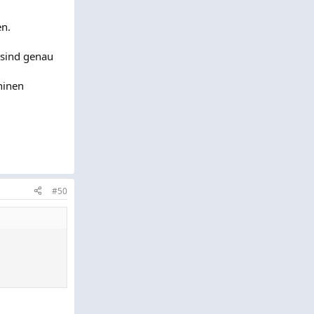
en.
 sind genau
hinen
#50