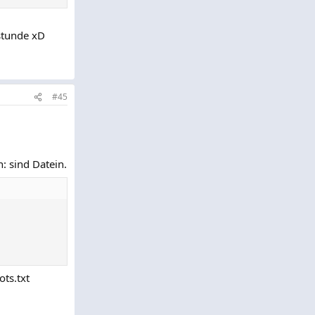
stunde xD
#45
: sind Datein.
ts.txt