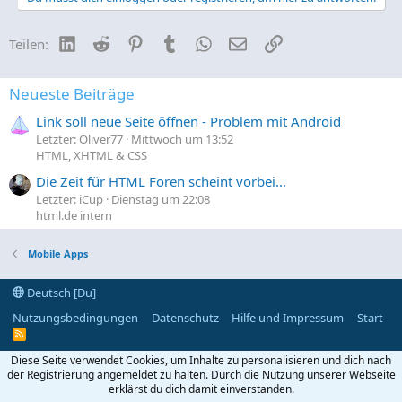
LinkedIn
Reddit
Pinterest
Tumblr
WhatsApp
E-Mail
Link
Teilen:
Neueste Beiträge
Link soll neue Seite öffnen - Problem mit Android
Letzter: Oliver77
Mittwoch um 13:52
HTML, XHTML & CSS
Die Zeit für HTML Foren scheint vorbei...
Letzter: iCup
Dienstag um 22:08
html.de intern
Mobile Apps
Deutsch [Du]
Nutzungsbedingungen
Datenschutz
Hilfe und Impressum
Start
R
S
S
Diese Seite verwendet Cookies, um Inhalte zu personalisieren und dich nach
der Registrierung angemeldet zu halten. Durch die Nutzung unserer Webseite
erklärst du dich damit einverstanden.