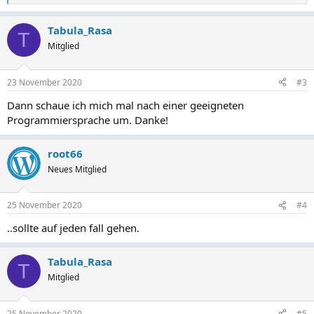
e
a
Tabula_Rasa
k
T
t
Mitglied
i
o
n
23 November 2020
#3
e
n
Dann schaue ich mich mal nach einer geeigneten
:
Programmiersprache um. Danke!
root66
Neues Mitglied
25 November 2020
#4
..sollte auf jeden fall gehen.
Tabula_Rasa
T
Mitglied
25 November 2020
#5