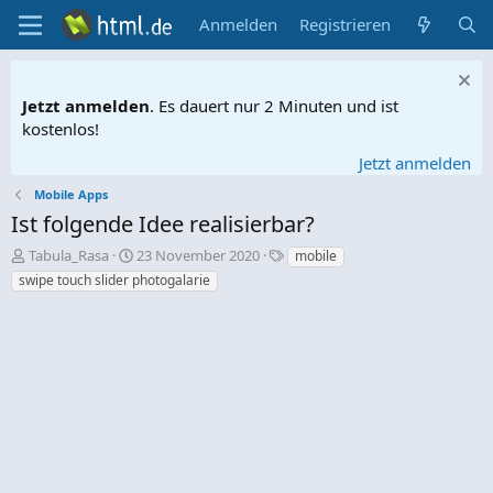
Anmelden
Registrieren
Jetzt anmelden
. Es dauert nur 2 Minuten und ist
kostenlos!
Jetzt anmelden
Mobile Apps
Ist folgende Idee realisierbar?
E
E
S
Tabula_Rasa
23 November 2020
mobile
r
r
c
swipe touch slider photogalarie
s
s
h
t
t
l
e
e
a
l
l
g
l
l
w
e
t
o
r
a
r
m
t
e