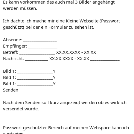
Es kann vorkommen das auch mal 3 Bilder angehängt
werden müssen.
Ich dachte ich mache mir eine Kleine Webseite (Passwort
geschützt) bei der ein Formular zu sehen ist.
Absende: ________________
Empfänger: ______________
Betreff: _________________ XX.XX.XXXX - XX:XX
Nachricht: ___________ XX.XX.XXXX - XX:XX ______________
_____________________________
Bild 1: _________________Y
Bild 1: _________________Y
Bild 1: _________________Y
Senden
Nach dem Senden soll kurz angezeigt werden ob es wirklich
versendet wurde.
Passwort geschützter Bereich auf meinen Webspace kann ich
einrichten.