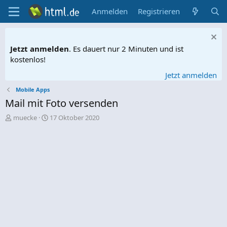
Anmelden
Registrieren
Jetzt anmelden
. Es dauert nur 2 Minuten und ist
kostenlos!
Jetzt anmelden
Mobile Apps
Mail mit Foto versenden
E
E
muecke
17 Oktober 2020
r
r
s
s
t
t
e
e
l
l
l
l
e
t
r
a
m