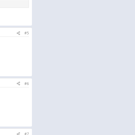
#5
#6
#7