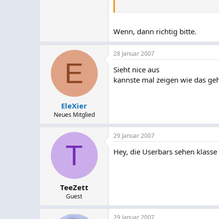
* PNG Format für gute Qualität, G
Wenn, dann richtig bitte.
28 Januar 2007
E
Sieht nice aus
kannste mal zeigen wie das ge
EleXier
Neues Mitglied
29 Januar 2007
T
Hey, die Userbars sehen klasse
TeeZett
Guest
29 Januar 2007