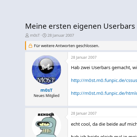
Meine ersten eigenen Userbars 
E
E
m0sT
28 Januar 2007
r
r
Für weitere Antworten geschlossen.
s
s
t
t
e
e
28 Januar 2007
l
l
Hab zwei Userbars gemacht, wie
l
l
e
t
r
a
http://m0st.m0.funpic.de/cssus
m
m0sT
http://m0st.m0.funpic.de/html
Neues Mitglied
28 Januar 2007
echt cool, da die beide auf mic
hab ich beide gleich mal in mei