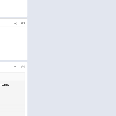
#3
#4
insam: