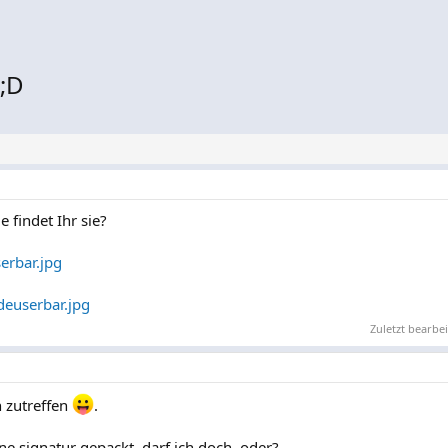
;D
 findet Ihr sie?
erbar.jpg
deuserbar.jpg
Zuletzt bearbei
h zutreffen
.
ne signatur gepackt, darf ich doch, oder?