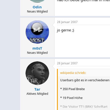
Odin
Neues Mitglied
28 Januar 2007
jo gerne ;)
m0sT
Neues Mitglied
28 Januar 2007
wikipedia schrieb:
Userbars gibt es in verschieden
* 350 Pixel Breite
Tar
Aktives Mitglied
* 19 Pixel Höhe
* Die 'Visitor TT1 (BRK)' Schriftart