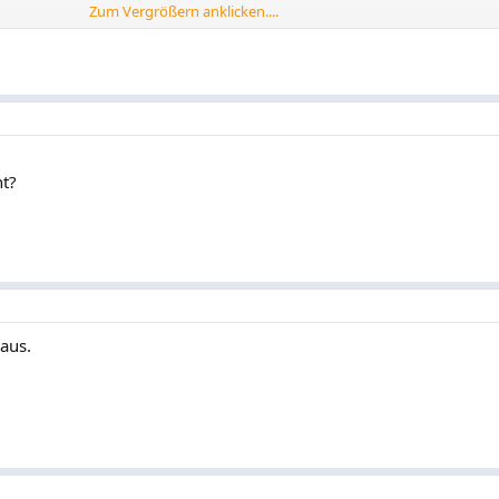
Zum Vergrößern anklicken....
IF für Userbars mit Animationen
ht?
 aus.