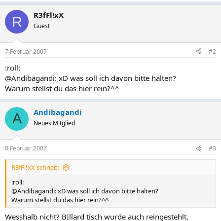
R3fFl!xX
R
Guest
7 Februar 2007
#2
:roll:
@Andibagandi: xD was soll ich davon bitte halten?
Warum stellst du das hier rein?^^
Andibagandi
A
Neues Mitglied
8 Februar 2007
#3
R3fFl!xX schrieb:
:roll:
@Andibagandi: xD was soll ich davon bitte halten?
Warum stellst du das hier rein?^^
Wesshalb nicht? BIllard tisch wurde auch reingestehlt.