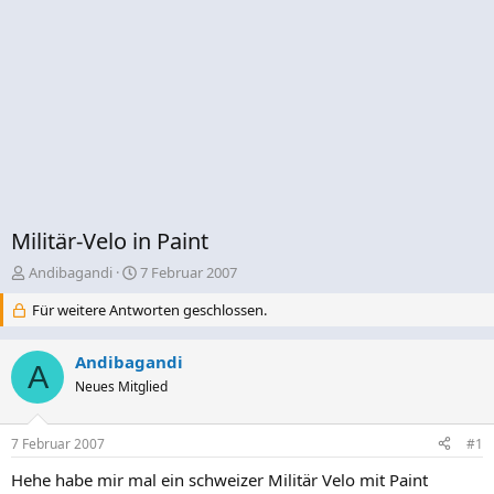
Militär-Velo in Paint
E
E
Andibagandi
7 Februar 2007
r
r
Für weitere Antworten geschlossen.
s
s
t
t
e
e
Andibagandi
A
l
l
Neues Mitglied
l
l
e
t
r
a
7 Februar 2007
#1
m
Hehe habe mir mal ein schweizer Militär Velo mit Paint