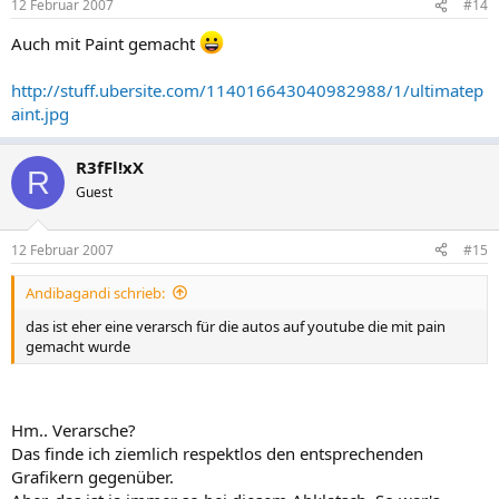
12 Februar 2007
#14
Auch mit Paint gemacht
http://stuff.ubersite.com/114016643040982988/1/ultimatep
aint.jpg
R3fFl!xX
R
Guest
12 Februar 2007
#15
Andibagandi schrieb:
das ist eher eine verarsch für die autos auf youtube die mit pain
gemacht wurde
Hm.. Verarsche?
Das finde ich ziemlich respektlos den entsprechenden
Grafikern gegenüber.