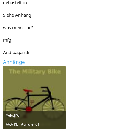
gebastelt.=)
Siehe Anhang
was meint ihr?
mfg
Andibagandi
Anhänge
Velo.JPG
66,6 KB · Aufrufe: 61