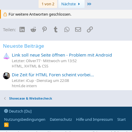
Letzte
1 von 2
Nächste
Für weitere Antworten geschlossen.
LinkedIn
Reddit
Pinterest
Tumblr
WhatsApp
E-Mail
Link
Teilen:
Neueste Beiträge
Link soll neue Seite öffnen - Problem mit Android
Letzter: Oliver77
Mittwoch um 13:52
HTML, XHTML & CSS
Die Zeit für HTML Foren scheint vorbei...
Letzter: iCup
Dienstag um 22:08
html.de intern
Showcase & Websitecheck
Deutsch [Du]
Nutzungsbedingungen
Datenschutz
Hilfe und Impressum
Start
R
S