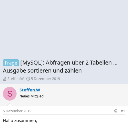
[MySQL]: Abfragen über 2 Tabellen ...
Frage
Ausgabe sortieren und zählen
E
E
Steffen.W
5 Dezember 2019
r
r
s
s
Steffen.W
S
t
t
Neues Mitglied
e
e
l
l
l
l
5 Dezember 2019
#1
e
t
r
a
Hallo zusammen,
m