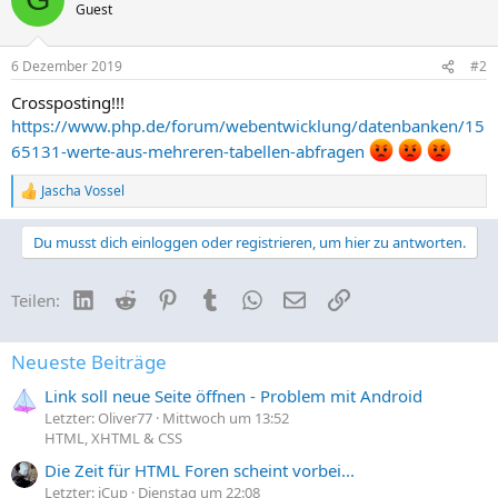
Guest
6 Dezember 2019
#2
Crossposting!!!
https://www.php.de/forum/webentwicklung/datenbanken/15
65131-werte-aus-mehreren-tabellen-abfragen
Jascha Vossel
R
e
a
Du musst dich einloggen oder registrieren, um hier zu antworten.
k
t
i
LinkedIn
Reddit
Pinterest
Tumblr
WhatsApp
E-Mail
Link
Teilen:
o
n
e
n
Neueste Beiträge
:
Link soll neue Seite öffnen - Problem mit Android
Letzter: Oliver77
Mittwoch um 13:52
HTML, XHTML & CSS
Die Zeit für HTML Foren scheint vorbei...
Letzter: iCup
Dienstag um 22:08