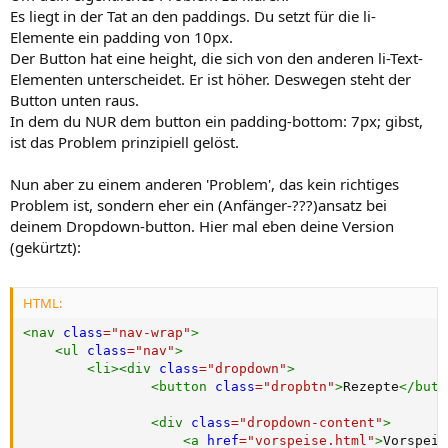
Es liegt in der Tat an den paddings. Du setzt für die li-
Elemente ein padding von 10px.
Der Button hat eine height, die sich von den anderen li-Text-
Elementen unterscheidet. Er ist höher. Deswegen steht der
Button unten raus.
In dem du NUR dem button ein padding-bottom: 7px; gibst,
ist das Problem prinzipiell gelöst.
Nun aber zu einem anderen 'Problem', das kein richtiges
Problem ist, sondern eher ein (Anfänger-???)ansatz bei
deinem Dropdown-button. Hier mal eben deine Version
(gekürtzt):
HTML:
<
nav
class
=
"
nav-wrap
"
>
<
ul
class
=
"
nav
"
>
<
li
>
<
div
class
=
"
dropdown
"
>
<
button
class
=
"
dropbtn
"
>
Rezepte
</
butt
<
div
class
=
"
dropdown-content
"
>
<
a
href
=
"
vorspeise.html
"
>
Vorspeis