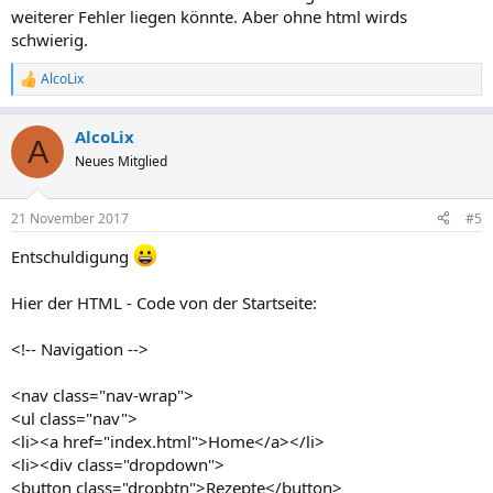
weiterer Fehler liegen könnte. Aber ohne html wirds
schwierig.
AlcoLix
R
e
a
AlcoLix
k
A
t
Neues Mitglied
i
o
n
21 November 2017
#5
e
n
Entschuldigung
:
Hier der HTML - Code von der Startseite:
<!-- Navigation -->
<nav class="nav-wrap">
<ul class="nav">
<li><a href="index.html">Home</a></li>
<li><div class="dropdown">
<button class="dropbtn">Rezepte</button>