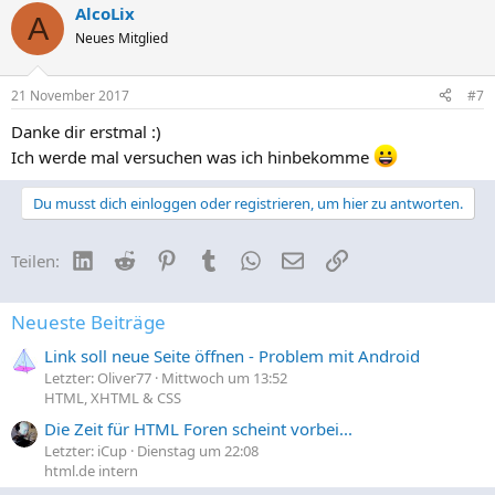
AlcoLix
k
A
t
Neues Mitglied
i
o
n
21 November 2017
#7
e
n
Danke dir erstmal :)
:
Ich werde mal versuchen was ich hinbekomme
Du musst dich einloggen oder registrieren, um hier zu antworten.
LinkedIn
Reddit
Pinterest
Tumblr
WhatsApp
E-Mail
Link
Teilen:
Neueste Beiträge
Link soll neue Seite öffnen - Problem mit Android
Letzter: Oliver77
Mittwoch um 13:52
HTML, XHTML & CSS
Die Zeit für HTML Foren scheint vorbei...
Letzter: iCup
Dienstag um 22:08
html.de intern