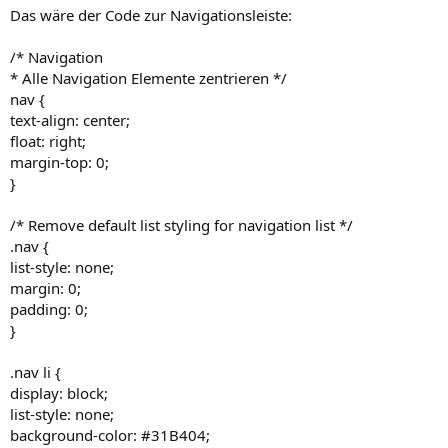
Das wäre der Code zur Navigationsleiste:
/* Navigation
* Alle Navigation Elemente zentrieren */
nav {
text-align: center;
float: right;
margin-top: 0;
}
/* Remove default list styling for navigation list */
.nav {
list-style: none;
margin: 0;
padding: 0;
}
.nav li {
display: block;
list-style: none;
background-color: #31B404;