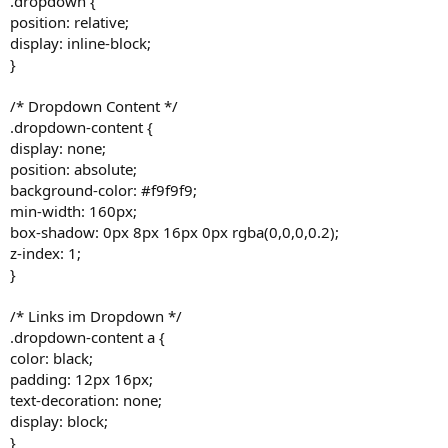
.dropdown {
position: relative;
display: inline-block;
}
/* Dropdown Content */
.dropdown-content {
display: none;
position: absolute;
background-color: #f9f9f9;
min-width: 160px;
box-shadow: 0px 8px 16px 0px rgba(0,0,0,0.2);
z-index: 1;
}
/* Links im Dropdown */
.dropdown-content a {
color: black;
padding: 12px 16px;
text-decoration: none;
display: block;
}