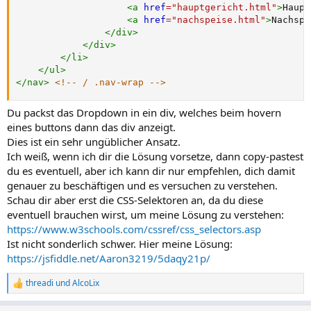
<
a
href
=
"
hauptgericht.html
"
>
Haupt
<
a
href
=
"
nachspeise.html
"
>
Nachspe
</
div
>
</
div
>
</
li
>
</
ul
>
</
nav
>
<!-- / .nav-wrap -->
Du packst das Dropdown in ein div, welches beim hovern
eines buttons dann das div anzeigt.
Dies ist ein sehr ungüblicher Ansatz.
Ich weiß, wenn ich dir die Lösung vorsetze, dann copy-pastest
du es eventuell, aber ich kann dir nur empfehlen, dich damit
genauer zu beschäftigen und es versuchen zu verstehen.
Schau dir aber erst die CSS-Selektoren an, da du diese
eventuell brauchen wirst, um meine Lösung zu verstehen:
https://www.w3schools.com/cssref/css_selectors.asp
Ist nicht sonderlich schwer. Hier meine Lösung:
https://jsfiddle.net/Aaron3219/5daqy21p/
threadi
und
AlcoLix
R
e
a