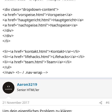
<div class="dropdown-content">
<a href="vorspeise.html">Vorspeise</a>
<a href="hauptgericht.html">Hauptgericht</a>
<a href="nachspeise.html">Nachspeise</a>
</div>
</div>
</li>
<li><a href="kontakt.html">Kontakt</a></li>
<li><a href="lifehacks.html">Lifehacks</a></li>
<li><a href="team.html">Team</a></li>
</ul>
</nav> <!-- / .nav-wrap -->
Aaron3219
Senior HTML'ler
21 November 2017
#6
Um dein eigentliches Problem zu klären: