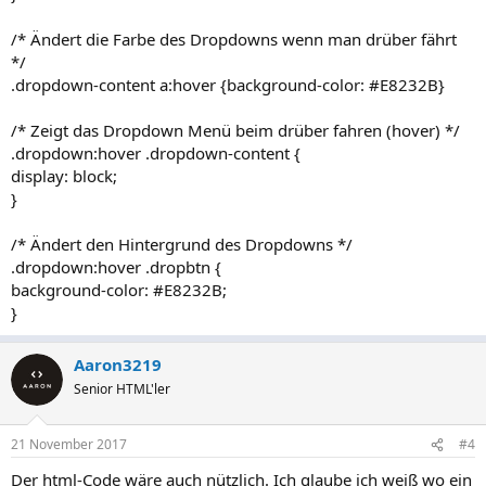
/* Ändert die Farbe des Dropdowns wenn man drüber fährt
*/
.dropdown-content a:hover {background-color: #E8232B}
/* Zeigt das Dropdown Menü beim drüber fahren (hover) */
.dropdown:hover .dropdown-content {
display: block;
}
/* Ändert den Hintergrund des Dropdowns */
.dropdown:hover .dropbtn {
background-color: #E8232B;
}
Aaron3219
Senior HTML'ler
21 November 2017
#4
Der html-Code wäre auch nützlich. Ich glaube ich weiß wo ein