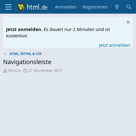
Anmelden
Registrieren
Jetzt anmelden
. Es dauert nur 2 Minuten und ist
kostenlos!
Jetzt anmelden
HTML, XHTML & CSS
Navigationsleiste
E
E
AlcoLix
21 November 2017
r
r
s
s
t
t
e
e
l
l
l
l
e
t
r
a
m