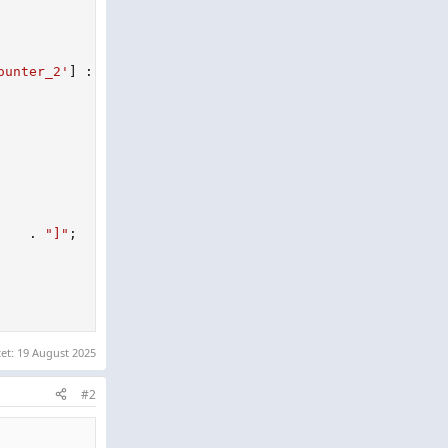
ounter_2'
]
:
1
;
.
"]"
;
tet:
19 August 2025
#2