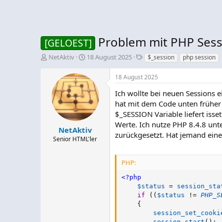
Problem mit PHP Ses
[GELOEST]
E
E
S
NetAktiv
18 August 2025
$_session
php session
r
r
c
s
s
h
18 August 2025
t
t
l
e
e
a
Ich wollte bei neuen Sessions e
l
l
g
hat mit dem Code unten früher 
l
l
w
$_SESSION Variable liefert isse
e
t
o
Werte. Ich nutze PHP 8.4.8 unt
r
a
r
NetAktiv
zurückgesetzt. Hat jemand eine 
m
t
Senior HTML'ler
e
PHP:
<?php
$status
=
session_sta
if
(
(
$status
!=
PHP_S
{
session_set_cooki
session_start
(
)
;