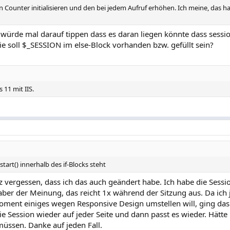
n Counter initialisieren und den bei jedem Aufruf erhöhen. Ich meine, das h
würde mal darauf tippen dass es daran liegen könnte dass sessio
wie soll $_SESSION im else-Block vorhanden bzw. gefüllt sein?
 11 mit IIS.
tart() innerhalb des if-Blocks steht
z vergessen, dass ich das auch geändert habe. Ich habe die Sessi
ber der Meinung, das reicht 1x während der Sitzung aus. Da ich 
ment einiges wegen Responsive Design umstellen will, ging das
die Session wieder auf jeder Seite und dann passt es wieder. Hätte 
ssen. Danke auf jeden Fall.