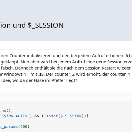
sion und $_SESSION
inen Counter initialisieren und den bei jedem Aufruf erhöhen. Ic
geklappt. Nun aber wird bei jedem Aufruf eine neue Session erze
t falsch. Dennoch enthält sie die nach dem Session Restart wieder 
er Windows 11 mit IIS. Der counter_2 wird erhöht, der counter_
Idee, wo da der Hase im Pfeffer liegt?
tus
(
)
;
ESSION_ACTIVE
)
&&
(
!
isset
(
$_SESSION
)
)
)
e_params
(
600
)
;