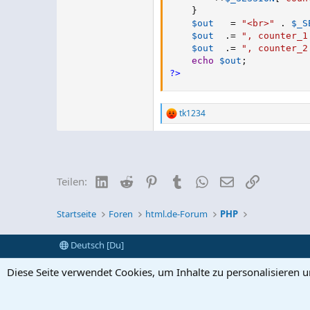
}
$out
=
"<br>"
.
$_S
$out
.
=
", counter_1
$out
.
=
", counter_2
echo
$out
;
?>
tk1234
R
e
a
k
t
i
LinkedIn
Reddit
Pinterest
Tumblr
WhatsApp
E-Mail
Link
Teilen:
o
n
e
Startseite
Foren
html.de-Forum
PHP
n
:
Deutsch [Du]
Diese Seite verwendet Cookies, um Inhalte zu personalisieren 