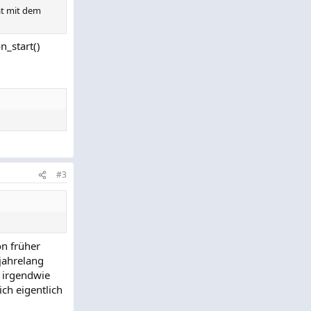
at mit dem
n_start()
#3
on früher
jahrelang
 irgendwie
ich eigentlich