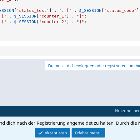
ESSION
[
'status_text'
]
.
": ["
.
$_SESSION
[
'status_code'
]
 ["
.
$_SESSION
[
'counter_1'
]
.
"]"
;
 ["
.
$_SESSION
[
'counter_2'
]
.
"]"
;
Du musst dich einloggen oder registrieren, um hi
Nutzungsbe
und dich nach der Registrierung angemeldet zu halten. Durch die 
Akzeptieren
Erfahre mehr…