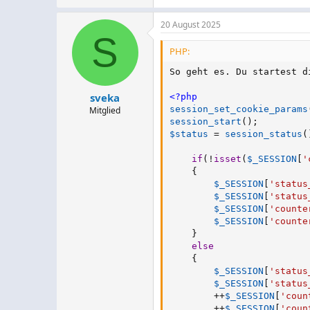
20 August 2025
S
PHP:
So geht es. Du startest d
sveka
<?php
session_set_cookie_params
Mitglied
session_start
(
)
;
$status
=
session_status
(
if
(
!
isset
(
$_SESSION
[
'
{
$_SESSION
[
'status
$_SESSION
[
'status
$_SESSION
[
'counte
$_SESSION
[
'counte
}
else
{
$_SESSION
[
'status
$_SESSION
[
'status
++
$_SESSION
[
'coun
++
$_SESSION
[
'coun