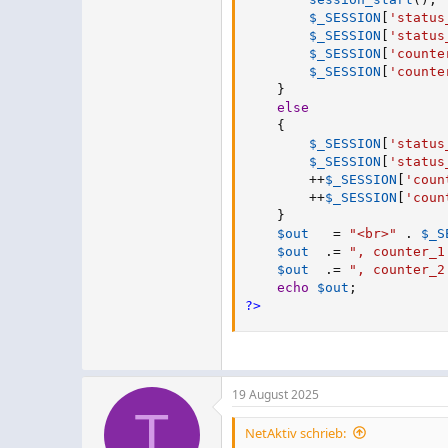
$_SESSION
[
'status
$_SESSION
[
'status
$_SESSION
[
'counte
$_SESSION
[
'counte
}
else
{
$_SESSION
[
'status
$_SESSION
[
'status
++
$_SESSION
[
'coun
++
$_SESSION
[
'coun
}
$out
=
"<br>"
.
$_S
$out
.
=
", counter_1
$out
.
=
", counter_2
echo
$out
;
?>
19 August 2025
T
NetAktiv schrieb: