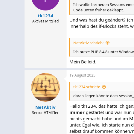
Ich wollte bei neuen Sessions eine
Code unten früher geklappt.
tk1234
Und was hast du geändert? Ich 
Aktives Mitglied
innerhalb des if-Blocks steht, 
NetAktiv schrieb:
Ich nutze PHP 8.4.8 unter Windows
Mein Beileid.
19 August 2025
tk1234 schrieb:
daran liegen könnte dass session_s
Hallo tk1234, das hatte ich gan
NetAktiv
immer
gestartet und war nun a
Senior HTML'ler
nichts gemacht habe und im Mo
unter. Egal wie, ich starte nun 
selbst drauf kommen können/mü