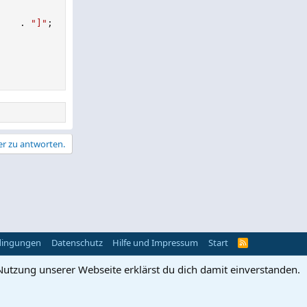
.
"]"
;
er zu antworten.
dingungen
Datenschutz
Hilfe und Impressum
Start
R
S
S
Nutzung unserer Webseite erklärst du dich damit einverstanden.