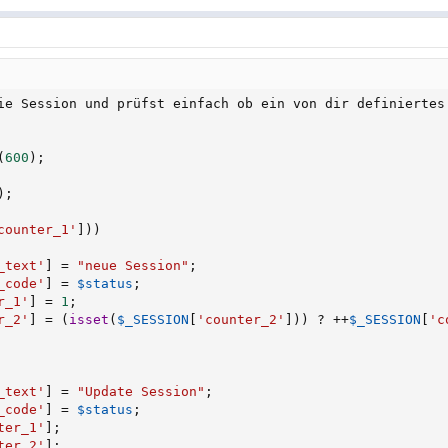
ie Session und prüfst einfach ob ein von dir definiertes 
(
600
)
;
)
;
counter_1'
]
)
)
_text'
]
=
"neue Session"
;
_code'
]
=
$status
;
r_1'
]
=
1
;
r_2'
]
=
(
isset
(
$_SESSION
[
'counter_2'
]
)
)
?
++
$_SESSION
[
'c
_text'
]
=
"Update Session"
;
_code'
]
=
$status
;
ter_1'
]
;
ter_2'
]
;