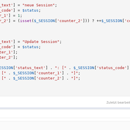
_text'
]
=
"neue Session"
;
_code'
]
=
$status
;
r_1'
]
=
1
;
r_2'
]
=
(
isset
(
$_SESSION
[
'counter_2'
]
)
)
?
++
$_SESSION
[
'c
_text'
]
=
"Update Session"
;
_code'
]
=
$status
;
ter_1'
]
;
ter_2'
]
;
ESSION
[
'status_text'
]
.
": ["
.
$_SESSION
[
'status_code'
]
 ["
.
$_SESSION
[
'counter_1'
]
.
"]"
;
 ["
.
$_SESSION
[
'counter_2'
]
.
"]"
;
Zuletzt bearbei