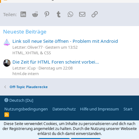
LinkedIn
Reddit
Pinterest
Tumblr
WhatsApp
E-Mail
Link
Teilen:
Neueste Beiträge
Link soll neue Seite öffnen - Problem mit Android
Letzter: Oliver77
Gestern um 13:52
HTML, XHTML & CSS
Die Zeit für HTML Foren scheint vorbei...
Letzter: iCup
Dienstag um 22:08
html.de intern
Off-Topic Plauderecke
Deutsch [Du]
Nutzungsbedingungen
Datenschutz
Hilfe und Impressum
Start
R
S
S
Diese Seite verwendet Cookies, um Inhalte zu personalisieren und dich nach
der Registrierung angemeldet zu halten. Durch die Nutzung unserer Webseite
erklärst du dich damit einverstanden.