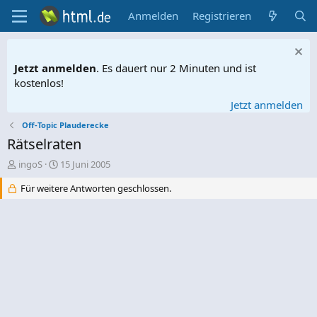
Anmelden
Registrieren
Jetzt anmelden
. Es dauert nur 2 Minuten und ist
kostenlos!
Jetzt anmelden
Off-Topic Plauderecke
Rätselraten
E
E
ingoS
15 Juni 2005
r
r
Für weitere Antworten geschlossen.
s
s
t
t
e
e
l
l
l
l
e
t
r
a
m