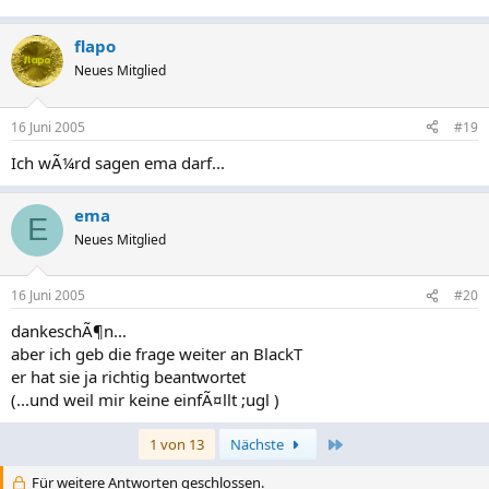
flapo
Neues Mitglied
16 Juni 2005
#19
Ich wÃ¼rd sagen ema darf...
ema
E
Neues Mitglied
16 Juni 2005
#20
dankeschÃ¶n...
aber ich geb die frage weiter an BlackT
er hat sie ja richtig beantwortet
(...und weil mir keine einfÃ¤llt ;ugl )
Letzte
1 von 13
Nächste
Für weitere Antworten geschlossen.