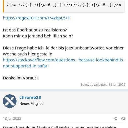
/(?=.*\/{2}.*)[\w?#.,]+|^(?:(?!\/{2}))[\w?#.,]+/gm
https://regex101.com/r/4zbpL5/1
Ist das überhaupt zu realisieren?
Kann mir da jemand behilflich sein?
Diese Frage habe ich, leider bis jetzt unbeantwortet, vor einer
Woche auch hier gestellt:
https://stackoverflow.com/questions...because-lookbehind-is-
not-supported-in-safari
Danke im Voraus!
Zuletzt bearbeitet:
18 Juli 2022
chromo23
Neues Mitglied
18 Juli 2022
#2
Damit hast du auf jeden Fall recht. Nur zwingt mich deine