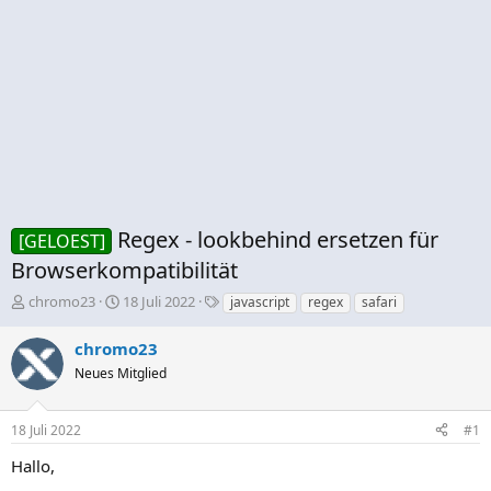
Regex - lookbehind ersetzen für
[GELOEST]
Browserkompatibilität
E
E
S
chromo23
18 Juli 2022
javascript
regex
safari
r
r
c
s
s
h
chromo23
t
t
l
Neues Mitglied
e
e
a
l
l
g
l
l
w
18 Juli 2022
#1
e
t
o
r
a
r
Hallo,
m
t