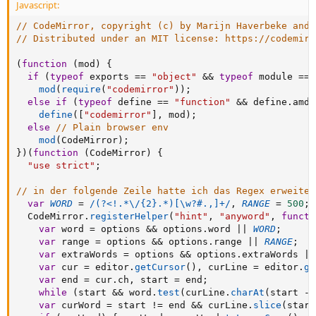
Javascript:
// CodeMirror, copyright (c) by Marijn Haverbeke and 
// Distributed under an MIT license: https://codemirr
(
function
(
mod
)
{
if
(
typeof
 exports 
==
"object"
&&
typeof
 module 
==
mod
(
require
(
"codemirror"
)
)
;
else
if
(
typeof
 define 
==
"function"
&&
 define
.
amd
)
define
(
[
"codemirror"
]
,
 mod
)
;
else
// Plain browser env
mod
(
CodeMirror
)
;
}
)
(
function
(
CodeMirror
)
{
"use strict"
;
// in der folgende Zeile hatte ich das Regex erweiter
var
WORD
=
/(?<!.*\/{2}.*)[\w?#.,]+/
,
RANGE
=
500
;
  CodeMirror
.
registerHelper
(
"hint"
,
"anyword"
,
functi
var
 word 
=
 options 
&&
 options
.
word 
||
WORD
;
var
 range 
=
 options 
&&
 options
.
range 
||
RANGE
;
var
 extraWords 
=
 options 
&&
 options
.
extraWords 
||
var
 cur 
=
 editor
.
getCursor
(
)
,
 curLine 
=
 editor
.
ge
var
 end 
=
 cur
.
ch
,
 start 
=
 end
;
while
(
start 
&&
 word
.
test
(
curLine
.
charAt
(
start 
-
var
 curWord 
=
 start 
!=
 end 
&&
 curLine
.
slice
(
start