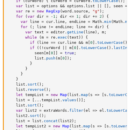
if
(
curWord
)
{
 curWord 
=
 curWord
.
toLowerCase
(
)
;
}
var
 list 
=
 options 
&&
 options
.
list 
||
[
]
,
 seen 
=
var
 re 
=
new
RegExp
(
word
.
source
,
"g"
)
;
for
(
var
 dir 
=
-
1
;
 dir 
<=
1
;
 dir 
+=
2
)
{
var
 line 
=
 cur
.
line
,
 endLine 
=
 Math
.
min
(
Math
.
ma
for
(
;
 line 
!=
 endLine
;
 line 
+=
 dir
)
{
var
 text 
=
 editor
.
getLine
(
line
)
,
 m
;
while
(
m 
=
 re
.
exec
(
text
)
)
{
if
(
line 
==
 cur
.
line 
&&
 m
[
0
]
.
toLowerCase
(
)
if
(
(
!
curWord 
||
 m
[
0
]
.
toLowerCase
(
)
.
lastInd
            seen
[
m
[
0
]
]
=
true
;
            list
.
push
(
m
[
0
]
)
;
}
}
}
}
    list
.
sort
(
)
;
    list
.
reverse
(
)
;
let
 tempList 
=
new
Map
(
list
.
map
(
s
=>
[
s
.
toLowerCa
    list 
=
[
...
tempList
.
values
(
)
]
;
    list
.
sort
(
)
;
var
 list2 
=
 extraWords
.
filter
(
el
=>
 el
.
toLowerCas
    list2
.
sort
(
)
;
    list 
=
 list
.
concat
(
list2
)
;
let
 tempList2 
=
new
Map
(
list
.
map
(
s
=>
[
s
.
toLowerC