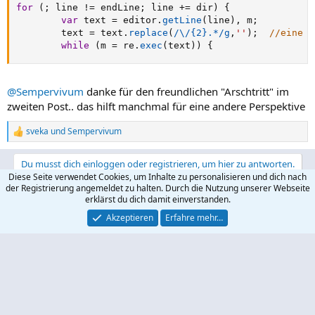
for
(
;
 line 
!=
 endLine
;
 line 
+=
 dir
)
{
var
 text 
=
 editor
.
getLine
(
line
)
,
 m
;
        text 
=
 text
.
replace
(
/\/{2}.*/g
,
''
)
;
//eine k
while
(
m 
=
 re
.
exec
(
text
)
)
{
@Sempervivum
danke für den freundlichen "Arschtritt" im
zweiten Post.. das hilft manchmal für eine andere Perspektive
sveka
und
Sempervivum
R
e
a
Du musst dich einloggen oder registrieren, um hier zu antworten.
k
Diese Seite verwendet Cookies, um Inhalte zu personalisieren und dich nach
t
der Registrierung angemeldet zu halten. Durch die Nutzung unserer Webseite
i
LinkedIn
Reddit
Pinterest
Tumblr
WhatsApp
E-Mail
Link
Teilen:
erklärst du dich damit einverstanden.
o
n
Akzeptieren
Erfahre mehr…
e
n
Neueste Beiträge
:
Link soll neue Seite öffnen - Problem mit Android
Letzter: Oliver77
Mittwoch um 13:52
HTML, XHTML & CSS
Die Zeit für HTML Foren scheint vorbei...