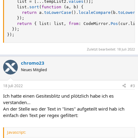
    list 
=
[
...
tempList2
.
values
(
)
]
;
    list
.
sort
(
function
(
a
,
 b
)
{
return
 a
.
toLowerCase
(
)
.
localeCompare
(
b
.
toLowerC
}
)
;
return
{
 list
:
 list
,
from
:
 CodeMirror
.
Pos
(
cur
.
lin
}
)
;
}
)
;
Zuletzt bearbeitet:
18 Juli 2022
chromo23
Neues Mitglied
18 Juli 2022
#3
Ich hatte einen Gesitesblitz und plötzlich habe ich es
verstanden...
An der Stelle wo der Text in "lines" aufgeteilt wird hab ich
einfach den Text per regex gefiltert:
Javascript: