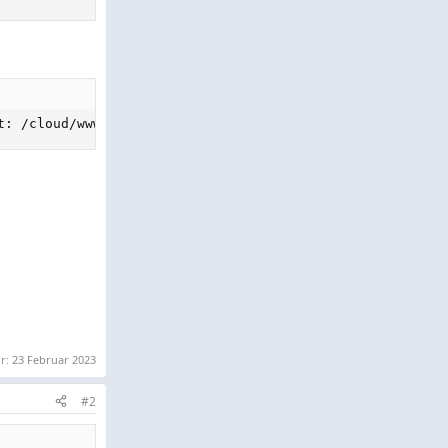
t: /cloud/www/cloud/www/leantime/public/index.php
or:
23 Februar 2023
#2