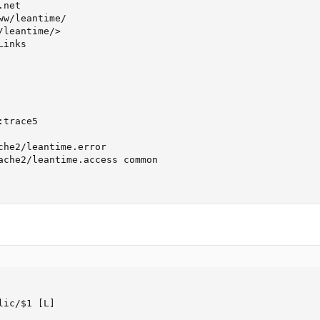
net

w/leantime/

leantime/>

inks

trace5

che2/leantime.error

ache2/leantime.access common

ic/$1 [L]
