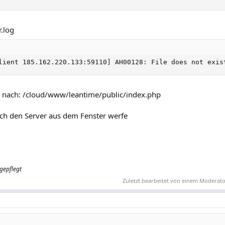
.log
lient 185.162.220.133:59110] AH00128: File does not exis
ng nach: /cloud/www/leantime/public/index.php
ich den Server aus dem Fenster werfe
ngepflegt
Zuletzt bearbeitet von einem Moderat