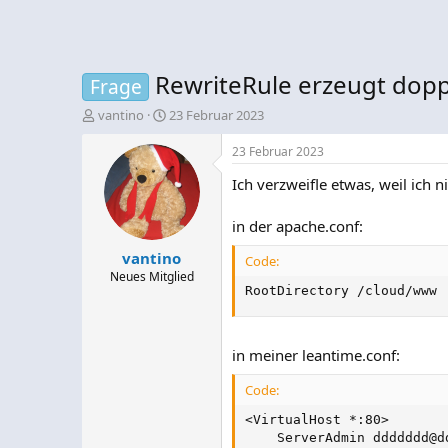
RewriteRule erzeugt dopp
Frage
E
E
vantino
23 Februar 2023
r
r
s
s
23 Februar 2023
t
t
Ich verzweifle etwas, weil ich 
e
e
l
l
l
l
in der apache.conf:
e
t
vantino
r
a
Code:
m
Neues Mitglied
RootDirectory /cloud/www
in meiner leantime.conf:
Code:
<VirtualHost *:80>

    ServerAdmin 
ddddddd@d