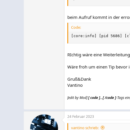
beim Aufruf kommt in der error
Code:
[core:info] [pid 5686] [c
RIchtig wäre eine Weiterleitu
Wäre froh um einen Tip bevor 
Gruß&Dank
Vantino
[edit by Mod]
[ code ]...[ /code ]
-Tags ei
24 Februar 2023
vantino schrieb: