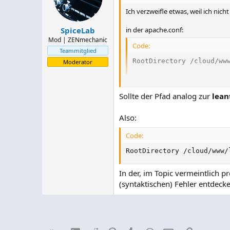
Ich verzweifle etwas, weil ich nic
in der apache.conf:
SpiceLab
Mod | ZENmechanic
Code:
Teammitglied
RootDirectory /cloud/ww
Moderator
in meiner leantime.conf:
Sollte der Pfad analog zur
lean
Code:
Also:
...

    DocumentRoot /cloud/
Code:
    <Directory /cloud/ww
RootDirectory /cloud/www/
        ...

    </Directory>
In der, im Topic vermeintlich p
(syntaktischen) Fehler entdeck