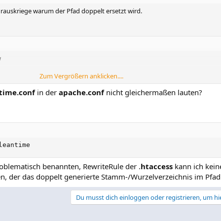
ht rauskriege warum der Pfad doppelt ersetzt wird.
w
Zum Vergrößern anklicken....
time.conf
in der
apache.conf
nicht gleichermaßen lauten?
www/leantime/

w/leantime/>

leantime
roblematisch benannten, RewriteRule der .
htaccess
kann ich kein
en, der das doppelt generierte Stamm-/Wurzelverzeichnis im Pfa
Du musst dich einloggen oder registrieren, um hi