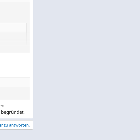
en
d begründet.
er zu antworten.