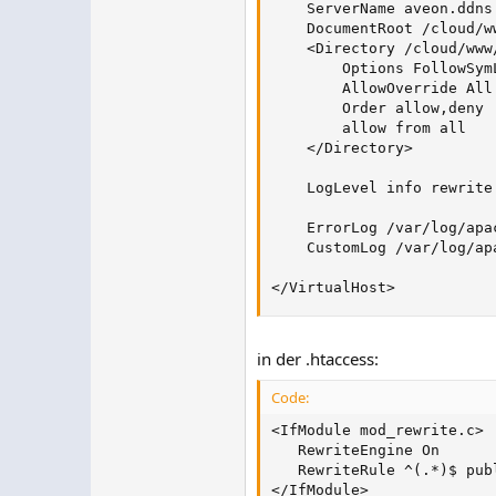
    ServerName aveon.ddns.
    DocumentRoot /cloud/ww
    <Directory /cloud/www/
        Options FollowSymL
        AllowOverride All

        Order allow,deny

        allow from all

    </Directory>

    LogLevel info rewrite:
    ErrorLog /var/log/apa
    CustomLog /var/log/ap
</VirtualHost>
in der .htaccess:
Code:
<IfModule mod_rewrite.c>

   RewriteEngine On

   RewriteRule ^(.*)$ publ
</IfModule>