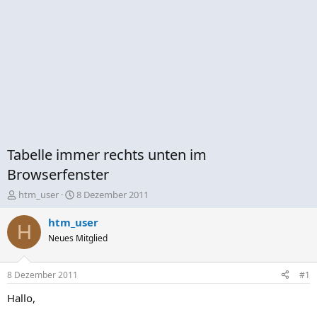
Tabelle immer rechts unten im
Browserfenster
E
E
htm_user
8 Dezember 2011
r
r
s
s
htm_user
H
t
t
Neues Mitglied
e
e
l
l
l
l
8 Dezember 2011
#1
e
t
r
a
Hallo,
m