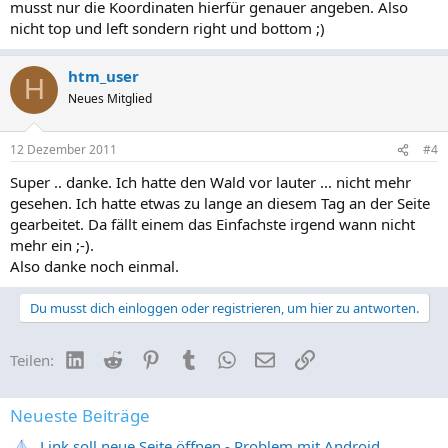
musst nur die Koordinaten hierfür genauer angeben. Also
nicht top und left sondern right und bottom ;)
htm_user
H
Neues Mitglied
12 Dezember 2011
#4
Super .. danke. Ich hatte den Wald vor lauter ... nicht mehr
gesehen. Ich hatte etwas zu lange an diesem Tag an der Seite
gearbeitet. Da fällt einem das Einfachste irgend wann nicht
mehr ein ;-).
Also danke noch einmal.
Du musst dich einloggen oder registrieren, um hier zu antworten.
LinkedIn
Reddit
Pinterest
Tumblr
WhatsApp
E-Mail
Link
Teilen:
Neueste Beiträge
Link soll neue Seite öffnen - Problem mit Android