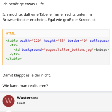
ich benötige etwas Hilfe.
Ich möchte, daß eine Tabelle immer rechts unten im
Browserfenster erscheint. Egal wie groß der Screen ist.
HTML:
<
table
width
=
"
120
"
height
=
"
55
"
border
=
"
0
"
cellspacing
<
tr
>
<
td
background
=
"
pages/filler_bottom.jpg
"
>
&nbsp;
</
</
tr
>
</
table
>
Damit klappt es leider nicht.
Wie kann man realisieren?
Wustersoss
W
Guest