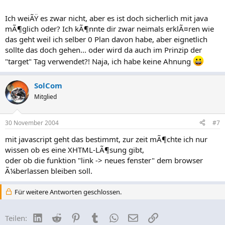
Ich weiÃŸ es zwar nicht, aber es ist doch sicherlich mit java
mÃ¶glich oder? Ich kÃ¶nnte dir zwar neimals erklÃ¤ren wie
das geht weil ich selber 0 Plan davon habe, aber eignetlich
sollte das doch gehen... oder wird da auch im Prinzip der
"target" Tag verwendet?! Naja, ich habe keine Ahnung
SolCom
Mitglied
30 November 2004
#7
mit javascript geht das bestimmt, zur zeit mÃ¶chte ich nur
wissen ob es eine XHTML-LÃ¶sung gibt,
oder ob die funktion "link -> neues fenster" dem browser
Ã¼berlassen bleiben soll.
Für weitere Antworten geschlossen.
LinkedIn
Reddit
Pinterest
Tumblr
WhatsApp
E-Mail
Link
Teilen: