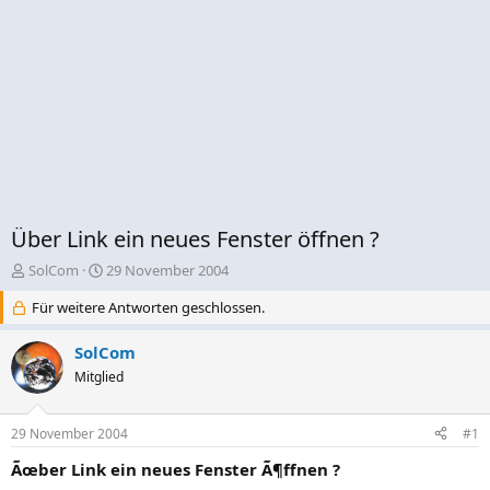
Über Link ein neues Fenster öffnen ?
E
E
SolCom
29 November 2004
r
r
Für weitere Antworten geschlossen.
s
s
t
t
e
e
SolCom
l
l
Mitglied
l
l
e
t
r
a
29 November 2004
#1
m
Ãœber Link ein neues Fenster Ã¶ffnen ?