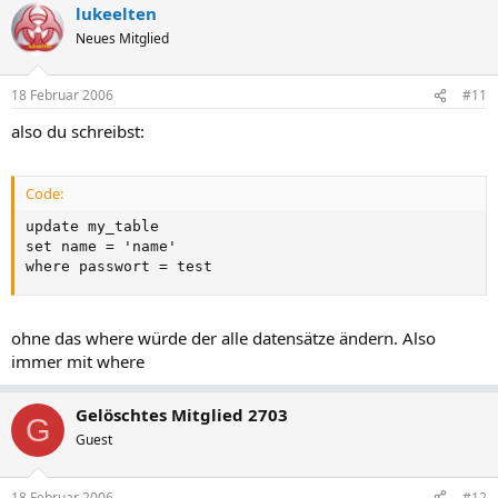
lukeelten
Neues Mitglied
18 Februar 2006
#11
also du schreibst:
Code:
update my_table

set name = 'name'

where passwort = test
ohne das where würde der alle datensätze ändern. Also
immer mit where
Gelöschtes Mitglied 2703
G
Guest
18 Februar 2006
#12