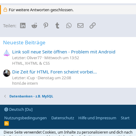
Für weitere Antworten geschlossen.
LinkedIn
Reddit
Pinterest
Tumblr
WhatsApp
E-Mail
Link
Teilen:
Neueste Beiträge
Link soll neue Seite öffnen - Problem mit Android
Letzter: Oliver77
Mittwoch um 13:52
HTML, XHTML & CSS
Die Zeit für HTML Foren scheint vorbei...
Letzter: iCup
Dienstag um 22:08
html.de intern
Datenbanken - z.B. MySQL
Deutsch [Du]
Nutzungsbedingungen
Datenschutz
Hilfe und Impressum
Start
R
S
S
Diese Seite verwendet Cookies, um Inhalte zu personalisieren und dich nach