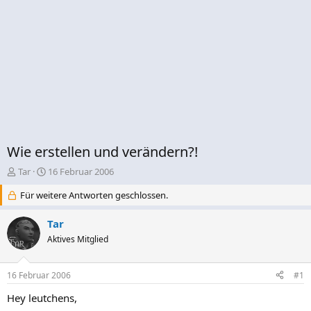
Wie erstellen und verändern?!
E
E
Tar
16 Februar 2006
r
r
Für weitere Antworten geschlossen.
s
s
t
t
e
e
Tar
l
l
Aktives Mitglied
l
l
e
t
r
a
16 Februar 2006
#1
m
Hey leutchens,