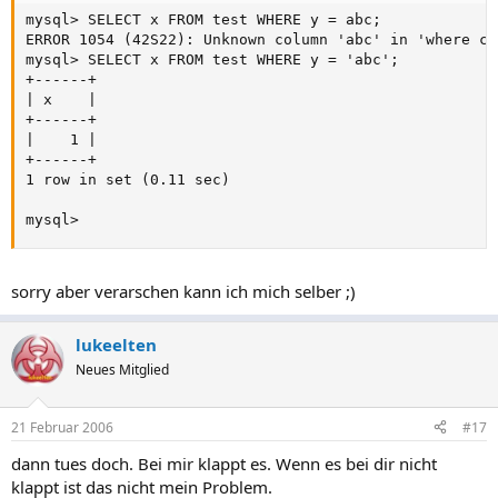
mysql> SELECT x FROM test WHERE y = abc;

ERROR 1054 (42S22): Unknown column 'abc' in 'where cla
mysql> SELECT x FROM test WHERE y = 'abc';

+------+

| x    |

+------+

|    1 |

+------+

1 row in set (0.11 sec)

mysql>
sorry aber verarschen kann ich mich selber ;)
lukeelten
Neues Mitglied
21 Februar 2006
#17
dann tues doch. Bei mir klappt es. Wenn es bei dir nicht
klappt ist das nicht mein Problem.