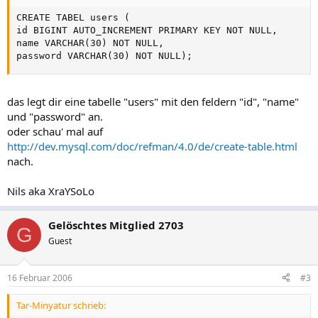
CREATE TABEL users (

id BIGINT AUTO_INCREMENT PRIMARY KEY NOT NULL,

name VARCHAR(30) NOT NULL,

password VARCHAR(30) NOT NULL);
das legt dir eine tabelle "users" mit den feldern "id", "name"
und "password" an.
oder schau' mal auf
http://dev.mysql.com/doc/refman/4.0/de/create-table.html
nach.
Nils aka XraYSoLo
Gelöschtes Mitglied 2703
G
Guest
16 Februar 2006
#3
Tar-Minyatur schrieb: