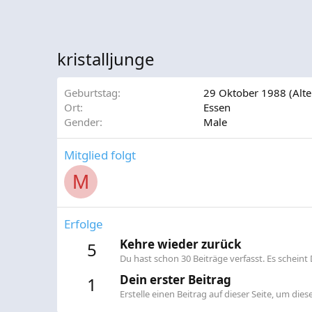
kristalljunge
Geburtstag
29 Oktober 1988 (Alte
Ort
Essen
Gender
Male
Mitglied folgt
M
Erfolge
Kehre wieder zurück
5
Du hast schon 30 Beiträge verfasst. Es scheint D
Dein erster Beitrag
1
Erstelle einen Beitrag auf dieser Seite, um diese