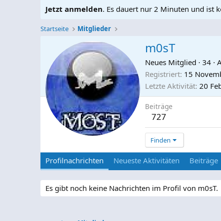
Jetzt anmelden
. Es dauert nur 2 Minuten und ist k
Startseite
Mitglieder
m0sT
Neues Mitglied
·
34
·
A
Registriert
15 Novem
Letzte Aktivität
20 Fe
Beiträge
727
Finden
Profilnachrichten
Neueste Aktivitäten
Beiträge
Es gibt noch keine Nachrichten im Profil von m0sT.