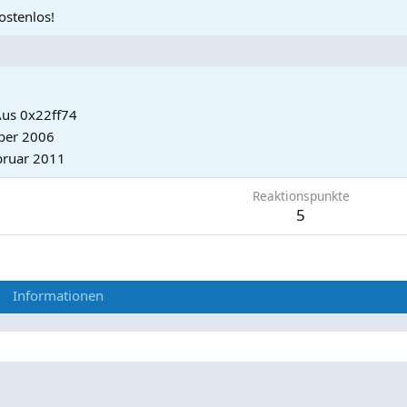
ostenlos!
us
0x22ff74
ber 2006
bruar 2011
Reaktionspunkte
5
Informationen