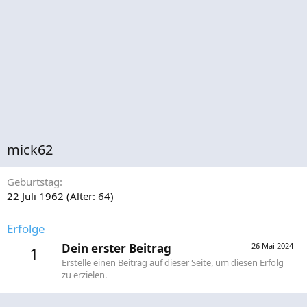
mick62
Geburtstag
22 Juli 1962 (Alter: 64)
Erfolge
Dein erster Beitrag
26 Mai 2024
1
Erstelle einen Beitrag auf dieser Seite, um diesen Erfolg
zu erzielen.