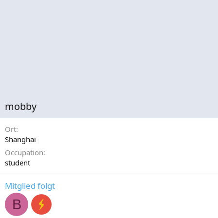
mobby
Ort
Shanghai
Occupation
student
Mitglied folgt
B