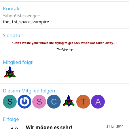
Kontakt
Yahoo! Messenger
the_1st_space_vampire
Signatur
"Don't waste your whole life trying to get back what was taken away..."
The Offspring
Mitglied folgt
Diesem Mitglied folgen
S
S
C
T
A
Erfolge
Wir mögen es sehr!
21 Juli 2014