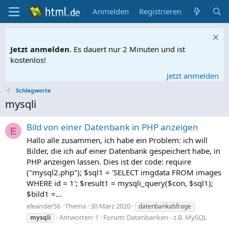
Anmelden
Registrieren
Jetzt anmelden
. Es dauert nur 2 Minuten und ist
kostenlos!
Jetzt anmelden
Schlagworte
mysqli
Bild von einer Datenbank in PHP anzeigen
E
Hallo alle zusammen, ich habe ein Problem: ich will
Bilder, die ich auf einer Datenbank gespeichert habe, in
PHP anzeigen lassen. Dies ist der code: require
("mysql2.php"); $sql1 = 'SELECT imgdata FROM images
WHERE id = 1'; $result1 = mysqli_query($con, $sql1);
$bild1 =...
eleander56
Thema
30 März 2020
datenbankabfrage
Antworten: 1
Forum:
Datenbanken - z.B. MySQL
mysqli