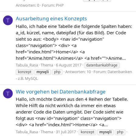
Antworten: 0
Forum:
PHP
Ausarbeitung eines Konzepts
T
Hallo, ich habe eine Tabelle die folgende Spalten haben:
a_id, kürzel, name, dateipfad (für das Bild). Der Code
sieht so aus: <body> <nav id="navigation"
class="navigation"> <div> <a
href="index.html">Home</a> <a
href="Anime.html">Animes</a> <a href="">Anime...
Tabula_Rasa
Thema
6 August 2017
datenbankabfrage
Antworten: 10
Forum:
Datenbanken
konzept
mysqli
php
- z.B. MySQL
Wie vorgehen bei Datenbankabfrage
T
Hallo, ich möchte Daten aus den 4 Reihen der Tabelle.
While Hilft da nicht wirklich da immer ein etwas
anderer Code die Daten umgibt. Der Code sieht wie
folgt aus <nav id="navigation" class="navigation">
<div> <a href="index.html">Home</a> <a...
Tabula_Rasa
Thema
31 Juli 2017
konzept
mysqli
php