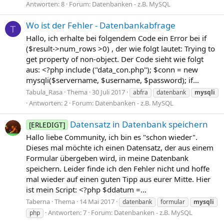
Antworten: 8
Forum:
Datenbanken - z.B. MySQL
Wo ist der Fehler - Datenbankabfrage
T
Hallo, ich erhalte bei folgendem Code ein Error bei if
($result->num_rows >0) , der wie folgt lautet: Trying to
get property of non-object. Der Code sieht wie folgt
aus: <?php include ("data_con.php"); $conn = new
mysqli($servername, $username, $password); if...
Tabula_Rasa
Thema
30 Juli 2017
abfra
datenbank
mysqli
Antworten: 2
Forum:
Datenbanken - z.B. MySQL
Datensatz in Datenbank speichern
[ERLEDIGT]
Hallo liebe Community, ich bin es "schon wieder".
Dieses mal möchte ich einen Datensatz, der aus einem
Formular übergeben wird, in meine Datenbank
speichern. Leider finde ich den Fehler nicht und hoffe
mal wieder auf einen guten Tipp aus eurer Mitte. Hier
ist mein Script: <?php $ddatum =...
Taberna
Thema
14 Mai 2017
datenbank
formular
mysqli
Antworten: 7
Forum:
Datenbanken - z.B. MySQL
php