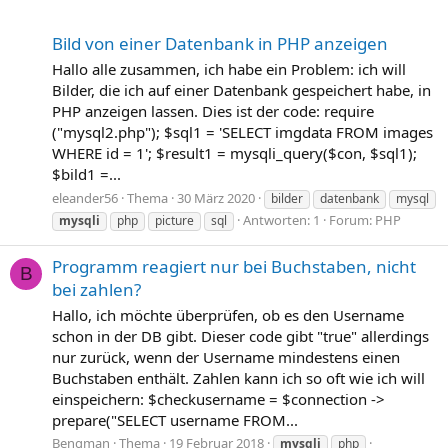
Bild von einer Datenbank in PHP anzeigen
Hallo alle zusammen, ich habe ein Problem: ich will
Bilder, die ich auf einer Datenbank gespeichert habe, in
PHP anzeigen lassen. Dies ist der code: require
("mysql2.php"); $sql1 = 'SELECT imgdata FROM images
WHERE id = 1'; $result1 = mysqli_query($con, $sql1);
$bild1 =...
eleander56
Thema
30 März 2020
bilder
datenbank
mysql
Antworten: 1
Forum:
PHP
mysqli
php
picture
sql
Programm reagiert nur bei Buchstaben, nicht
B
bei zahlen?
Hallo, ich möchte überprüfen, ob es den Username
schon in der DB gibt. Dieser code gibt "true" allerdings
nur zurück, wenn der Username mindestens einen
Buchstaben enthält. Zahlen kann ich so oft wie ich will
einspeichern: $checkusername = $connection ->
prepare("SELECT username FROM...
Bengman
Thema
19 Februar 2018
mysqli
php