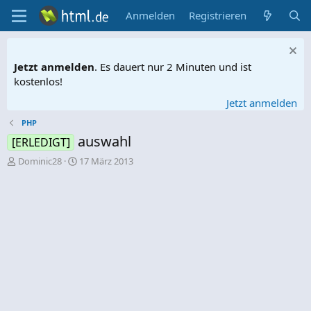
Anmelden
Registrieren
Jetzt anmelden
. Es dauert nur 2 Minuten und ist
kostenlos!
Jetzt anmelden
PHP
auswahl
[ERLEDIGT]
E
E
Dominic28
17 März 2013
r
r
s
s
t
t
e
e
l
l
l
l
e
t
r
a
m