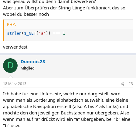
was genau willst du denn damit bezwecken?
Aber zum Überprüfen der String-Länge funktioniert das so,
wobei du besser noch
PHP:
strlen
(
$_GET
[
'a'
]
)
===
1
verwendest.
Dominic28
D
Mitglied
18 März 2013
#3
Ich habe für eine Unterseite, welche nur dargestellt wird
wenn man als Sortierung alphabetisch auswählt, eine kleine
alphabetische Navigation erstellt (also A bis Z als Links) und
möchte den den jeweiligen Buchstaben nur übergeben. Also
wenn man auf "a" drückt wird ein "a" übergeben, bei "b" eine
"b" usw.