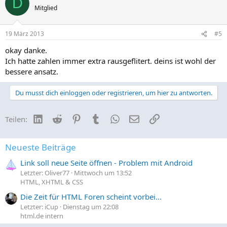
D
Mitglied
19 März 2013
#5
okay danke.
Ich hatte zahlen immer extra rausgeflitert. deins ist wohl der
bessere ansatz.
Du musst dich einloggen oder registrieren, um hier zu antworten.
LinkedIn
Reddit
Pinterest
Tumblr
WhatsApp
E-Mail
Link
Teilen:
Neueste Beiträge
Link soll neue Seite öffnen - Problem mit Android
Letzter: Oliver77
Mittwoch um 13:52
HTML, XHTML & CSS
Die Zeit für HTML Foren scheint vorbei...
Letzter: iCup
Dienstag um 22:08
html.de intern