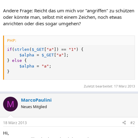
Andere Frage: Reicht das um mich vor "angriffen" zu schützen
oder könnte man, selbst mit einem Zeichen, noch etwas
anrichten oder dies sogar umgehen?
PHP:
if
(
strlen
(
$_GET
[
"a"
]
)
==
"1"
)
{
$alpha
=
$_GET
[
"a"
]
;
}
else
{
$alpha
=
"a"
;
}
Zuletzt bearbeitet:
17 März 2013
MarcoPaulini
M
Neues Mitglied
18 März 2013
#2
Hi,