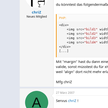
du könntest das folgendermaß
chriZ
Neues Mitglied
PHP:
<
div
>
<
img src
=
"bild1"
 widt
<
img src
=
"bild2"
 widt
<
img src
=
"bild3"
 widt
<
img src
=
"bild4"
 widt
<
/
div
>
[
.
.
.
]
Mit "margin" hast du dann eine
valide, sonst müsstest du für x
weil "align" dort nicht mehr erla
Mfg chriZ
27 März 2007
A
Servus
chriZ
!