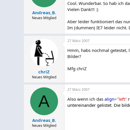
Cool. Wunderbar. So hab ich da
Vielen Dank!!! :)
Andreas_B.
Neues Mitglied
Aber leider funktioniert das nur
Im (dummen) IE7 leider nicht. 
27 März 2007
Hmm, habs nochmal getestet, la
Bilder?
Mfg chriZ
chriZ
Neues Mitglied
27 März 2007
A
Also wenn ich das
align
=
"left"
r
untereinander gelistet. Die bil
Andreas_B.
Neues Mitglied