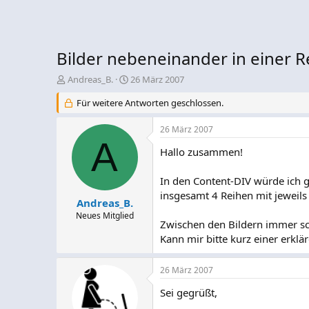
Bilder nebeneinander in einer R
E
E
Andreas_B.
26 März 2007
r
r
Für weitere Antworten geschlossen.
s
s
t
t
e
e
26 März 2007
l
A
l
Hallo zusammen!
l
l
e
t
r
a
In den Content-DIV würde ich g
m
insgesamt 4 Reihen mit jeweils 
Andreas_B.
Neues Mitglied
Zwischen den Bildern immer s
Kann mir bitte kurz einer erklä
26 März 2007
Sei gegrüßt,