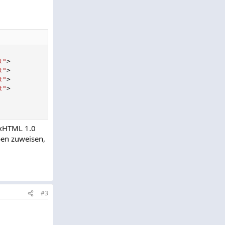
t"
>
t"
>
t"
>
t"
>
 xHTML 1.0
aben zuweisen,
#3