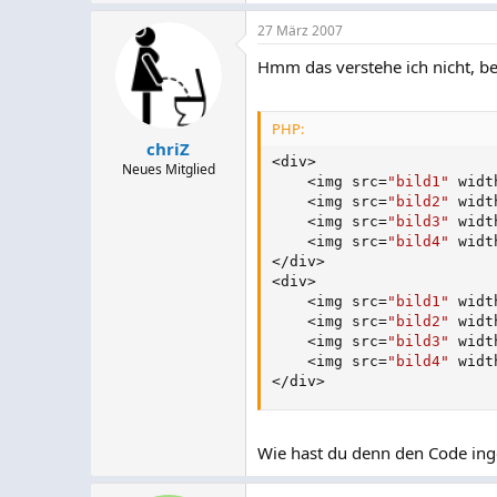
27 März 2007
Hmm das verstehe ich nicht, bei
PHP:
chriZ
<
div
>
Neues Mitglied
<
img src
=
"bild1"
 widt
<
img src
=
"bild2"
 widt
<
img src
=
"bild3"
 widt
<
img src
=
"bild4"
 widt
<
/
div
>
<
div
>
<
img src
=
"bild1"
 widt
<
img src
=
"bild2"
 widt
<
img src
=
"bild3"
 widt
<
img src
=
"bild4"
 widt
<
/
div
>
Wie hast du denn den Code inges