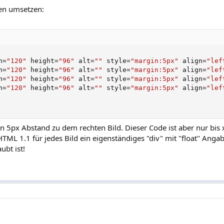
en umsetzen:
h
=
"120"
 height
=
"96"
 alt
=
""
 style
=
"margin:5px"
 align
=
"lef
h
=
"120"
 height
=
"96"
 alt
=
""
 style
=
"margin:5px"
 align
=
"lef
h
=
"120"
 height
=
"96"
 alt
=
""
 style
=
"margin:5px"
 align
=
"lef
h
=
"120"
 height
=
"96"
 alt
=
""
 style
=
"margin:5px"
 align
=
"lef
n 5px Abstand zu dem rechten Bild. Dieser Code ist aber nur bis
HTML 1.1 für jedes Bild ein eigenständiges "div" mit "float" Ang
ubt ist!