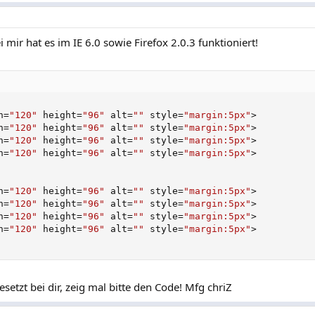
 mir hat es im IE 6.0 sowie Firefox 2.0.3 funktioniert!
h
=
"120"
 height
=
"96"
 alt
=
""
 style
=
"margin:5px"
>
h
=
"120"
 height
=
"96"
 alt
=
""
 style
=
"margin:5px"
>
h
=
"120"
 height
=
"96"
 alt
=
""
 style
=
"margin:5px"
>
h
=
"120"
 height
=
"96"
 alt
=
""
 style
=
"margin:5px"
>
h
=
"120"
 height
=
"96"
 alt
=
""
 style
=
"margin:5px"
>
h
=
"120"
 height
=
"96"
 alt
=
""
 style
=
"margin:5px"
>
h
=
"120"
 height
=
"96"
 alt
=
""
 style
=
"margin:5px"
>
h
=
"120"
 height
=
"96"
 alt
=
""
 style
=
"margin:5px"
>
etzt bei dir, zeig mal bitte den Code! Mfg chriZ