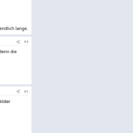
endlich lange.
#4
denn die
#5
Bilder