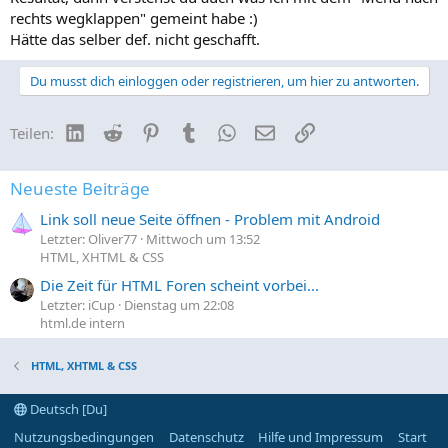
rechts wegklappen" gemeint habe :)
Hätte das selber def. nicht geschafft.
Du musst dich einloggen oder registrieren, um hier zu antworten.
LinkedIn
Reddit
Pinterest
Tumblr
WhatsApp
E-Mail
Link
Teilen:
Neueste Beiträge
Link soll neue Seite öffnen - Problem mit Android
Letzter: Oliver77
Mittwoch um 13:52
HTML, XHTML & CSS
Die Zeit für HTML Foren scheint vorbei...
Letzter: iCup
Dienstag um 22:08
html.de intern
HTML, XHTML & CSS
Deutsch [Du]
Nutzungsbedingungen
Datenschutz
Hilfe und Impressum
Start