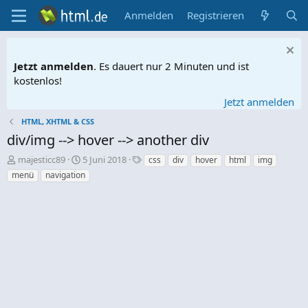
Anmelden
Registrieren
Jetzt anmelden
. Es dauert nur 2 Minuten und ist
kostenlos!
Jetzt anmelden
HTML, XHTML & CSS
div/img --> hover --> another div
E
E
S
majesticc89
5 Juni 2018
css
div
hover
html
img
r
r
c
menü
navigation
s
s
h
t
t
l
e
e
a
l
l
g
l
l
w
e
t
o
r
a
r
m
t
e