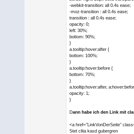
-webkit-transition: all 0.4s ease;
-moz-transition : all 0.4s ease;
transition : all 0.4s ease;
opacity: 0;
left: 30%;
bottom: 90%;
}
a.tooltip:hover:after {
bottom: 100%;
}
a.tooltip:hover:before {
bottom: 70%;
}
a.tooltip:hover:after, a:hover:befor
opacity: 1;
}
D
ann habe ich den Link mit cla
<a href="LinkVonDerSeite" class="t
Stet clita kasd gubergren