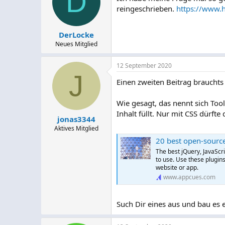
D
reingeschrieben.
https://www.h
DerLocke
Neues Mitglied
12 September 2020
J
Einen zweiten Beitrag brauchts 
Wie gesagt, das nennt sich Tool
Inhalt füllt. Nur mit CSS dürfte
jonas3344
Aktives Mitglied
20 best open-source
The best jQuery, JavaScr
to use. Use these plugin
website or app.
www.appcues.com
Such Dir eines aus und bau es e