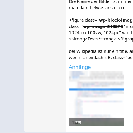
Die Klasse der Bilder ist immer 
man damit etwas anstellen.
<figure class="
wp-block-image
class="
wp-image-643575
" sr
1024px) 100vw, 1024px" width
<strong>Text</strong>!</figca
bei Wikipedia ist nur ein title
wenn ich einfach z.B. class="b
Anhänge
1.png
117,9 KB · Aufrufe: 10