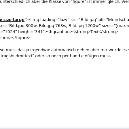
unterschiedlich aber die Klasse von "figure" ist immer gleich. Viel
 size-large
"><img loading="lazy" src="Bild.jpg" alt="Mundschut
cset="Bild.jpg 300w, Bild.jpg 768w, Bild.jpg 1200w" sizes="(max-
="1024" height="341"><figcaption><strong>Text</strong> –
ption></figure>
, also muss das ja irgendwie automatisch gehen aber mir würde es 
eitragsbildmittext" oder so noch per hand einfügen muss.