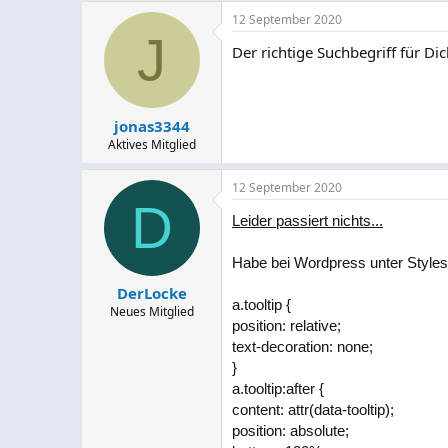
12 September 2020
J
Der richtige Suchbegriff für Dic
jonas3344
Aktives Mitglied
12 September 2020
D
Leider passiert nichts...
Habe bei Wordpress unter Stylesh
DerLocke
a.tooltip {
Neues Mitglied
position: relative;
text-decoration: none;
}
a.tooltip:after {
content: attr(data-tooltip);
position: absolute;