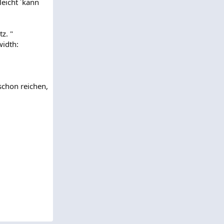
leicht ´kann
z. "
width:
schon reichen,