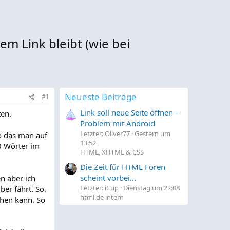
m Link bleibt (wie bei
Neueste Beiträge
#1
Link soll neue Seite öffnen -
ten.
Problem mit Android
Letzter: Oliver77
Gestern um
o das man auf
13:52
0 Wörter im
HTML, XHTML & CSS
Die Zeit für HTML Foren
scheint vorbei...
n aber ich
Letzter: iCup
Dienstag um 22:08
er fährt. So,
html.de intern
ehen kann. So