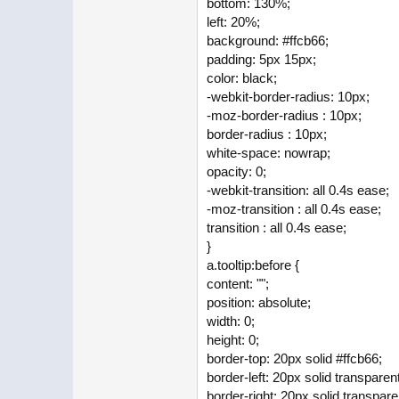
bottom: 130%;
left: 20%;
background: #ffcb66;
padding: 5px 15px;
color: black;
-webkit-border-radius: 10px;
-moz-border-radius : 10px;
border-radius : 10px;
white-space: nowrap;
opacity: 0;
-webkit-transition: all 0.4s ease;
-moz-transition : all 0.4s ease;
transition : all 0.4s ease;
}
a.tooltip:before {
content: "";
position: absolute;
width: 0;
height: 0;
border-top: 20px solid #ffcb66;
border-left: 20px solid transparent
border-right: 20px solid transpare