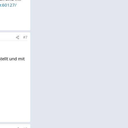
r.60127/
#7
tellt und mit