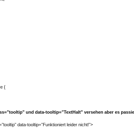
e {
ss="tooltip" und data-tooltip="TextHalt" versehen aber es passiert
ooltip" data-tooltip="Funktioniert leider nicht!">