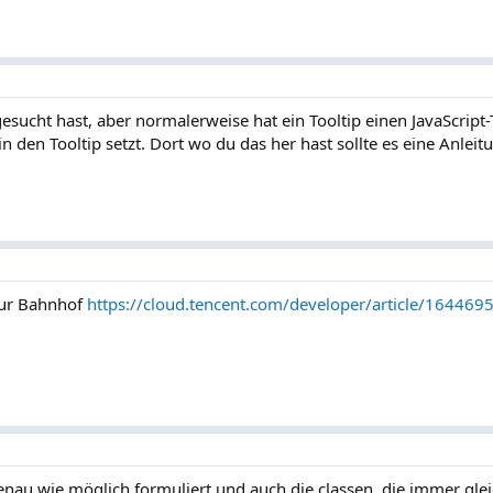
esucht hast, aber normalerweise hat ein Tooltip einen JavaScript-
in den Tooltip setzt. Dort wo du das her hast sollte es eine Anlei
nur Bahnhof
https://cloud.tencent.com/developer/article/164469
nau wie möglich formuliert und auch die classen, die immer glei