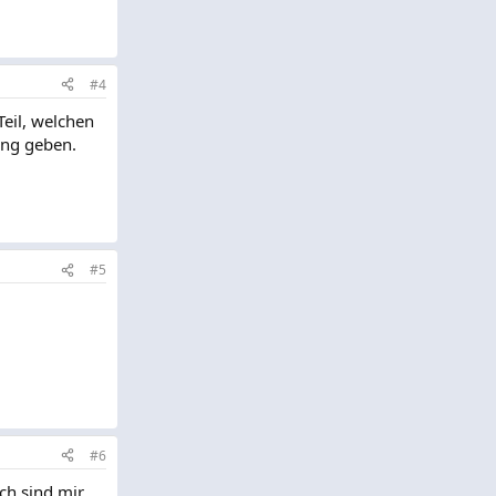
#4
Teil, welchen
tung geben.
#5
5
#6
ch sind mir