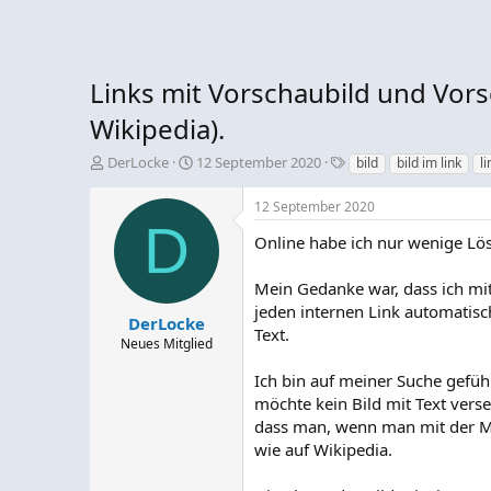
Links mit Vorschaubild und Vors
Wikipedia).
E
E
S
DerLocke
12 September 2020
bild
bild im link
li
r
r
c
s
s
h
12 September 2020
t
t
l
D
e
e
a
Online habe ich nur wenige Lös
l
l
g
l
l
w
Mein Gedanke war, dass ich mi
e
t
o
jeden internen Link automatisc
r
a
r
DerLocke
Text.
m
t
Neues Mitglied
e
Ich bin auf meiner Suche gefühl
möchte kein Bild mit Text vers
dass man, wenn man mit der Ma
wie auf Wikipedia.