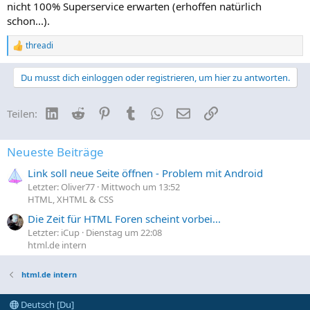
nicht 100% Superservice erwarten (erhoffen natürlich
schon...).
threadi
R
e
a
Du musst dich einloggen oder registrieren, um hier zu antworten.
k
t
i
LinkedIn
Reddit
Pinterest
Tumblr
WhatsApp
E-Mail
Link
Teilen:
o
n
e
n
Neueste Beiträge
:
Link soll neue Seite öffnen - Problem mit Android
Letzter: Oliver77
Mittwoch um 13:52
HTML, XHTML & CSS
Die Zeit für HTML Foren scheint vorbei...
Letzter: iCup
Dienstag um 22:08
html.de intern
html.de intern
Deutsch [Du]