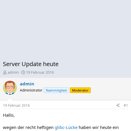
Server Update heute
E
E
admin
19 Februar 2016
r
r
s
s
admin
t
t
Administrator
Teammitglied
Moderator
e
e
l
l
l
l
19 Februar 2016
#1
e
t
r
a
Hallo,
m
wegen der recht heftigen
glibc-Lücke
haben wir heute ein