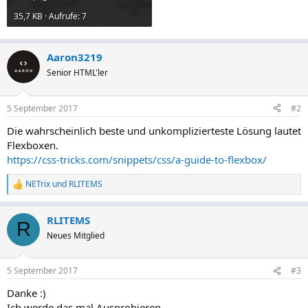
35,7 KB · Aufrufe: 7
Aaron3219
Senior HTML'ler
5 September 2017
#2
Die wahrscheinlich beste und unkomplizierteste Lösung lautet
Flexboxen.
https://css-tricks.com/snippets/css/a-guide-to-flexbox/
NETrix
und
RLITEMS
R
e
a
RLITEMS
k
R
t
Neues Mitglied
i
o
n
5 September 2017
#3
e
n
Danke :)
:
Ich werde das mal Ausprobieren.