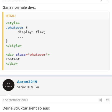
Ganz normale divs.
HTML:
<
style
>
.whatever
{
display
:
 flex
;
}
</
style
>
<
div
class
=
"
whatever
"
>
</
div
>
Aaron3219
Senior HTML'ler
5 September 2017
#6
Deine Struktur sieht so aus: