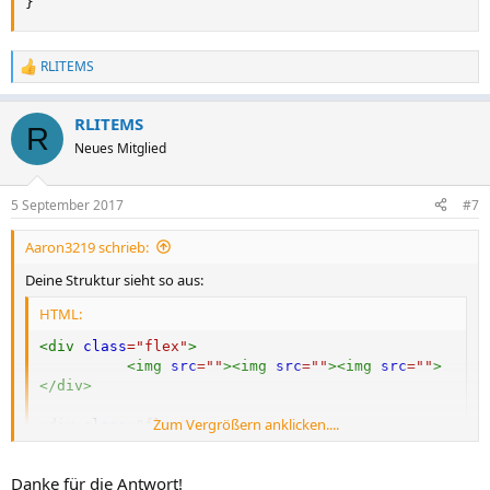
}
RLITEMS
R
e
a
RLITEMS
k
R
t
Neues Mitglied
i
o
n
5 September 2017
#7
e
n
Aaron3219 schrieb:
:
Deine Struktur sieht so aus:
HTML:
<
div
class
=
"
flex
"
>
<
img
src
=
"
"
>
<
img
src
=
"
"
>
<
img
src
=
"
"
>
</
div
>
Zum Vergrößern anklicken....
<
div
class
=
"
flex
"
>
<
img
src
=
"
"
>
<
img
src
=
"
"
>
<
img
src
=
"
"
>
</
div
>
Danke für die Antwort!