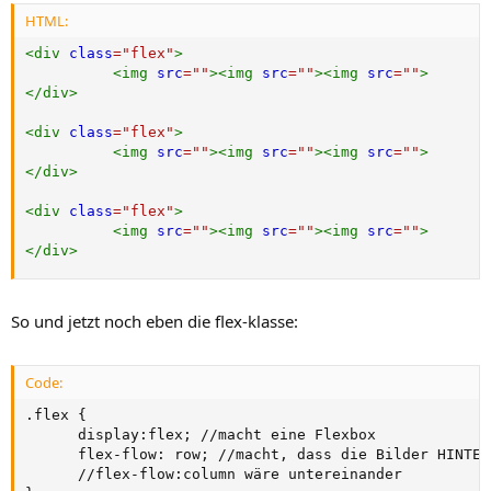
HTML:
<
div
class
=
"
flex
"
>
<
img
src
=
"
"
>
<
img
src
=
"
"
>
<
img
src
=
"
"
>
</
div
>
<
div
class
=
"
flex
"
>
<
img
src
=
"
"
>
<
img
src
=
"
"
>
<
img
src
=
"
"
>
</
div
>
<
div
class
=
"
flex
"
>
<
img
src
=
"
"
>
<
img
src
=
"
"
>
<
img
src
=
"
"
>
</
div
>
So und jetzt noch eben die flex-klasse:
Code:
.flex {

      display:flex; //macht eine Flexbox

      flex-flow: row; //macht, dass die Bilder HINTER
      //flex-flow:column wäre untereinander
