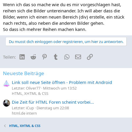
Wenn ich das so mache wie du es mir vorgeschlagen hast,
<
div
class
=
"
flex
"
>
<
img
src
=
"
"
>
<
img
src
=
"
"
>
<
img
src
=
"
"
>
reihen sich die Bilder untereinander. Ich will aber dass die
</
div
>
Bilder, wenn ich einen neuen Bereich (div) erstelle, ein stück
nach rechts, also neben die anderen Bilder gehen.
So dass ich mehrer Reihen machen kann.
So und jetzt noch eben die flex-klasse:
Du musst dich einloggen oder registrieren, um hier zu antworten.
Code:
.flex {

LinkedIn
Reddit
Pinterest
Tumblr
WhatsApp
E-Mail
Link
Teilen:
      display:flex; //macht eine Flexbox

      flex-flow: row; //macht, dass die Bilder HINTE
      //flex-flow:column wäre untereinander

Neueste Beiträge
}
Link soll neue Seite öffnen - Problem mit Android
Letzter: Oliver77
Mittwoch um 13:52
HTML, XHTML & CSS
Die Zeit für HTML Foren scheint vorbei...
Letzter: iCup
Dienstag um 22:08
html.de intern
HTML, XHTML & CSS