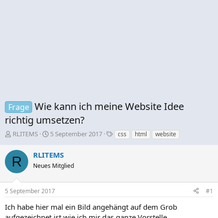
Wie kann ich meine Website Idee
Frage
richtig umsetzen?
E
E
S
RLITEMS
5 September 2017
css
html
website
r
r
c
s
s
h
RLITEMS
R
t
t
l
Neues Mitglied
e
e
a
l
l
g
l
l
w
5 September 2017
#1
e
t
o
r
a
r
Ich habe hier mal ein Bild angehängt auf dem Grob
m
t
aufgezeichnet ist wie ich mir das ganze Vorstelle.