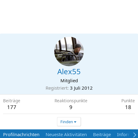
Alex55
Mitglied
Registriert
3 Juli 2012
Beiträge
Reaktionspunkte
Punkte
177
9
18
Finden
Profilnachrichten
Neueste Aktivitäten
Beiträge
Informat