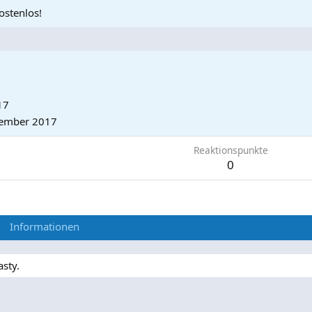
ostenlos!
17
ember 2017
Reaktionspunkte
0
Informationen
asty.