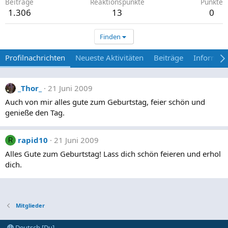
Beiträge
Reaktionspunkte
Punkte
1.306
13
0
Finden
Profilnachrichten
Neueste Aktivitäten
Beiträge
Informat
_Thor_
21 Juni 2009
Auch von mir alles gute zum Geburtstag, feier schön und
genieße den Tag.
rapid10
21 Juni 2009
R
Alles Gute zum Geburtstag! Lass dich schön feieren und erhol
dich.
Mitglieder
Deutsch [Du]