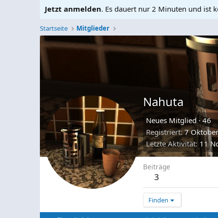
Jetzt anmelden
. Es dauert nur 2 Minuten und ist k
Startseite
Mitglieder
Nahuta
Neues Mitglied
·
46
Registriert
7 Oktobe
Letzte Aktivität
11 N
Beiträge
3
Finden