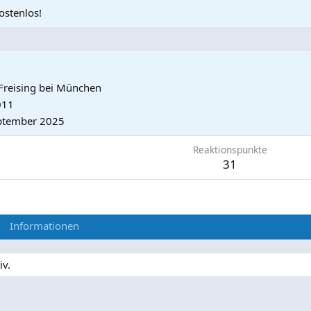
ostenlos!
Freising bei München
011
ptember 2025
Reaktionspunkte
31
Informationen
iv.