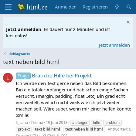
Anmelden
Registrieren
Jetzt anmelden
. Es dauert nur 2 Minuten und ist
kostenlos!
Jetzt anmelden
Schlagworte
text neben bild html
Brauche Hilfe bei Projekt
Frage
L
Ich würde den Text gerne neben das Bild bekommen.
Bin ein totaler Anfänger und hab schon einige Sachen
versucht. (margin, padding, float...etc) Bin grad echt
verzweifelt, weil ich nicht weiß wie ich jetzt weiter
machen soll. Wäre super, wenn mir einer helfen könnte
:smile:
ll_sana
Thema
19 Juni 2018
anfänger
hilfe
problem
Antworten: 5
projekt
text
bild
html
text
neben
bild
html
Forum:
HTML, XHTML & CSS