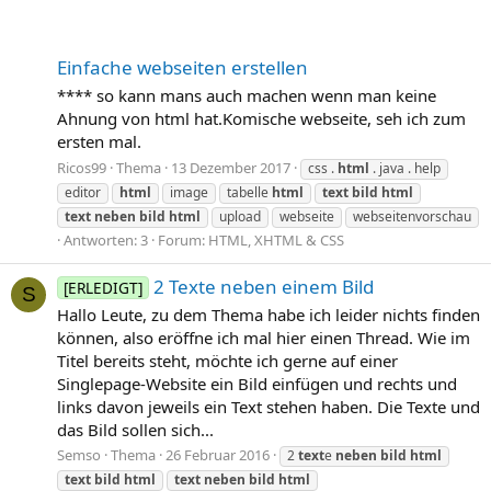
Einfache webseiten erstellen
**** so kann mans auch machen wenn man keine
Ahnung von html hat.Komische webseite, seh ich zum
ersten mal.
Ricos99
Thema
13 Dezember 2017
css .
html
. java . help
editor
html
image
tabelle
html
text
bild
html
text
neben
bild
html
upload
webseite
webseitenvorschau
Antworten: 3
Forum:
HTML, XHTML & CSS
2 Texte neben einem Bild
[ERLEDIGT]
S
Hallo Leute, zu dem Thema habe ich leider nichts finden
können, also eröffne ich mal hier einen Thread. Wie im
Titel bereits steht, möchte ich gerne auf einer
Singlepage-Website ein Bild einfügen und rechts und
links davon jeweils ein Text stehen haben. Die Texte und
das Bild sollen sich...
Semso
Thema
26 Februar 2016
2
text
e
neben
bild
html
text
bild
html
text
neben
bild
html