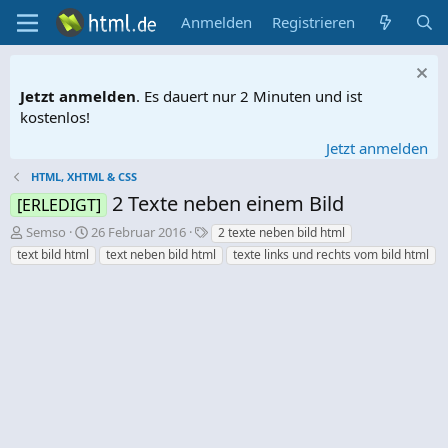
Anmelden
Registrieren
Jetzt anmelden
. Es dauert nur 2 Minuten und ist
kostenlos!
Jetzt anmelden
HTML, XHTML & CSS
2 Texte neben einem Bild
[ERLEDIGT]
E
E
S
Semso
26 Februar 2016
2 texte neben bild html
r
r
c
text bild html
text neben bild html
texte links und rechts vom bild html
s
s
h
t
t
l
e
e
a
l
l
g
l
l
w
e
t
o
r
a
r
m
t
e