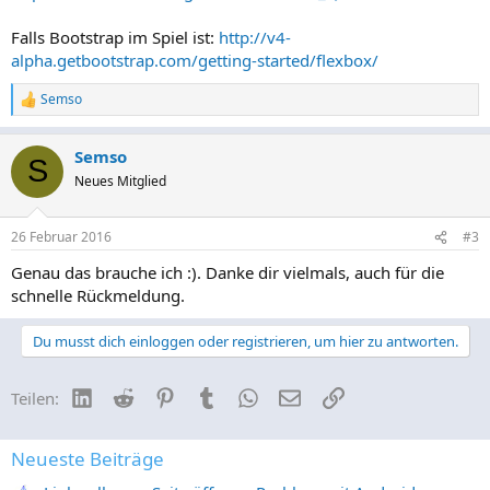
Falls Bootstrap im Spiel ist:
http://v4-
alpha.getbootstrap.com/getting-started/flexbox/
Semso
R
e
a
Semso
k
S
t
Neues Mitglied
i
o
n
26 Februar 2016
#3
e
n
Genau das brauche ich :). Danke dir vielmals, auch für die
:
schnelle Rückmeldung.
Du musst dich einloggen oder registrieren, um hier zu antworten.
LinkedIn
Reddit
Pinterest
Tumblr
WhatsApp
E-Mail
Link
Teilen:
Neueste Beiträge