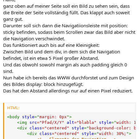
ganz oben auf meiner Seite soll ein Bild zu sehen sein, dass
die Breite der Seite vollständig füllt. Das klappt auch soweit
ganz gut.
Darunter soll sich dann die Navigatiionsleiste mit position:
sticky befinden, sodass beim Scrollen zwar das Bild aber nicht
die Navigation verschwindet.
Das funktioniert auch bis auf eine Kleinigkeit:
Zwischen Bild und dem div, in dem sich die Navigation
befindet, ist ein etwa 5 Pixel großer Abstand.
Und das obwohl sowohl margin als auch padding gleich 0
sind.
Nun habe ich bereits das WWW durchforstet und zum Design
des Bildes display: block hinzugefügt.
Das hat den Abstand allerdings nur auf einen Pixel reduziert.
HTML:
<
body
style
="
margin
:
 0px
"
>
<
img
src
=
"
Pfad/X/Y
"
alt
=
"
blabla
"
style
="
width
:
 10
<
div
class
=
"
centered
"
style
="
background-color
:
 bl
<
div
class
=
"
centered
"
style
="
width
:
 30%
;
"
>