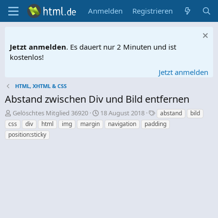
Anmelden
Registrieren
Jetzt anmelden
. Es dauert nur 2 Minuten und ist
kostenlos!
Jetzt anmelden
HTML, XHTML & CSS
Abstand zwischen Div und Bild entfernen
E
E
S
Gelöschtes Mitglied 36920
18 August 2018
abstand
bild
r
r
c
css
div
html
img
margin
navigation
padding
s
s
h
position:sticky
t
t
l
e
e
a
l
l
g
l
l
w
e
t
o
r
a
r
m
t
e