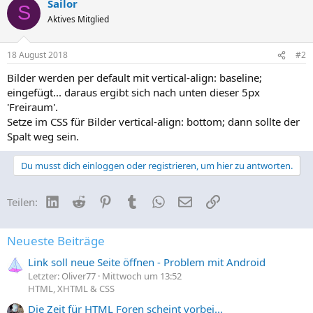
Sailor
S
Aktives Mitglied
18 August 2018
#2
Bilder werden per default mit vertical-align: baseline;
eingefügt... daraus ergibt sich nach unten dieser 5px
'Freiraum'.
Setze im CSS für Bilder vertical-align: bottom; dann sollte der
Spalt weg sein.
Du musst dich einloggen oder registrieren, um hier zu antworten.
LinkedIn
Reddit
Pinterest
Tumblr
WhatsApp
E-Mail
Link
Teilen:
Neueste Beiträge
Link soll neue Seite öffnen - Problem mit Android
Letzter: Oliver77
Mittwoch um 13:52
HTML, XHTML & CSS
Die Zeit für HTML Foren scheint vorbei...