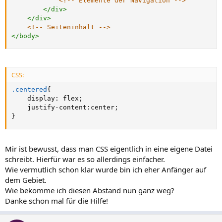
<!-- Elemente der Navigation -->
</
div
>
</
div
>
<!-- Seiteninhalt -->
</
body
>
CSS:
.centered
{
display
:
 flex
;
justify-content
:
center
;
}
Mir ist bewusst, dass man CSS eigentlich in eine eigene Datei
schreibt. Hierfür war es so allerdings einfacher.
Wie vermutlich schon klar wurde bin ich eher Anfänger auf
dem Gebiet.
Wie bekomme ich diesen Abstand nun ganz weg?
Danke schon mal für die Hilfe!