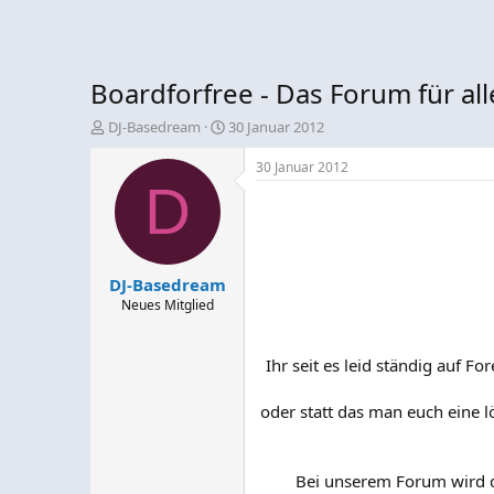
Boardforfree - Das Forum für all
E
E
DJ-Basedream
30 Januar 2012
r
r
s
s
30 Januar 2012
t
D
t
e
e
l
l
l
l
e
t
DJ-Basedream
r
a
m
Neues Mitglied
Ihr seit es leid ständig auf 
oder statt das man euch eine 
Bei unserem Forum wird d