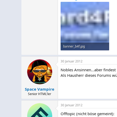
banner_b4f.jpg
45,3 KB · Aufrufe: 2
30 Januar 2012
Nobles Ansinnen...aber findest d
Als Hausherr dieses Forums würd
Space Vampire
Senior HTML'ler
30 Januar 2012
Offtopic (nicht böse gemeint):