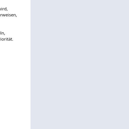
ird,
erweisen,
ln,
orität.