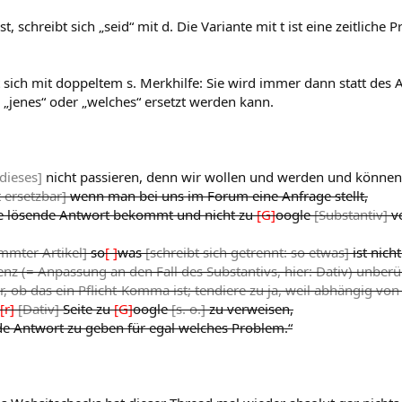
, schreibt sich „seid“ mit d. Die Variante mit t ist eine zeitliche P
 sich mit doppeltem s. Merkhilfe: Sie wird immer dann statt des A
, „jenes“ oder „welches“ ersetzt werden kann.
[dieses]
nicht passieren, denn wir wollen und werden und können
 ersetzbar]
wenn man bei uns im Forum eine Anfrage stellt,
e lösende Antwort bekommt und nicht zu
[G]
oogle
[Substantiv]
v
mmter Artikel]
so
[ ]
was
[schreibt sich getrennt: so etwas]
ist nicht
nz (= Anpassung an den Fall des Substantivs, hier: Dativ) unberü
er, ob das ein Pflicht-Komma ist; tendiere zu ja, weil abhängig von
[r]
[Dativ]
Seite zu
[G]
oogle
[s. o.]
zu verweisen,
de Antwort zu geben für egal welches Problem.“