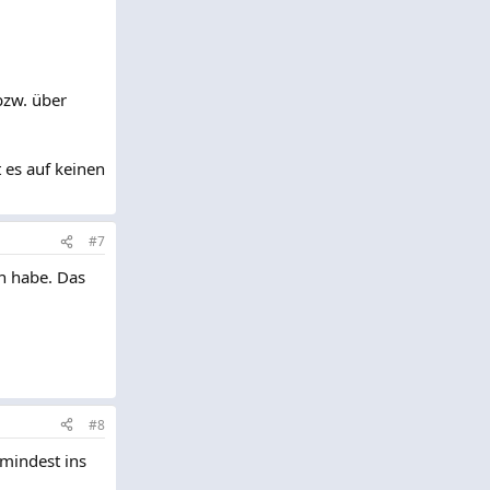
bzw. über
t es auf keinen
#7
n habe. Das
#8
umindest ins