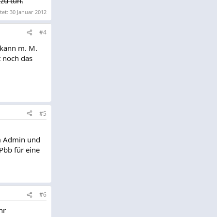
zu tun.
tet:
30 Januar 2012
#4
h kann m. M.
t noch das
#5
om Admin und
Pbb für eine
#6
hr