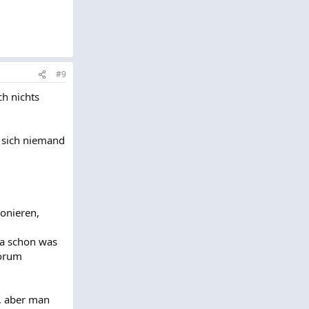
#9
ch nichts
n sich niemand
onieren,
da schon was
Forum
t, aber man