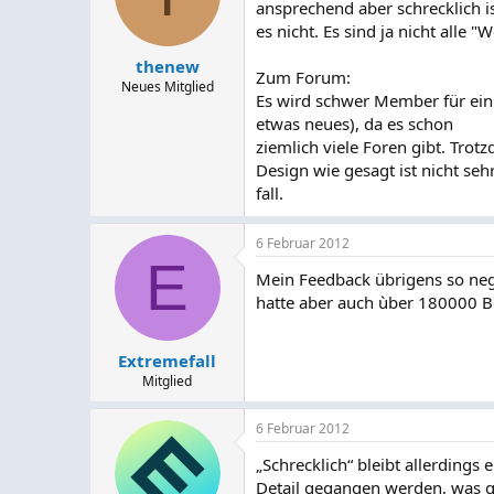
ansprechend aber schrecklich i
es nicht. Es sind ja nicht all
thenew
Zum Forum:
Neues Mitglied
Es wird schwer Member für ein 
etwas neues), da es schon
ziemlich viele Foren gibt. Tro
Design wie gesagt ist nicht seh
fall.
6 Februar 2012
E
Mein Feedback übrigens so nega
hatte aber auch ùber 180000 Be
Extremefall
Mitglied
6 Februar 2012
„Schrecklich“ bleibt allerding
Detail gegangen werden, was ge