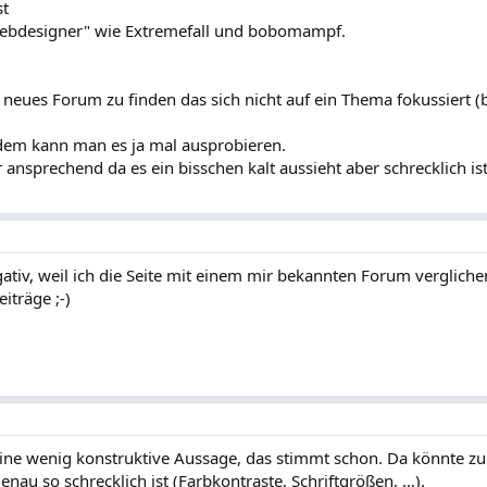
st
e "Webdesigner" wie Extremefall und bobomampf.
neues Forum zu finden das sich nicht auf ein Thema fokussiert (
tzdem kann man es ja mal ausprobieren.
r ansprechend da es ein bisschen kalt aussieht aber schrecklich is
tiv, weil ich die Seite mit einem mir bekannten Forum vergliche
iträge ;-)
s eine wenig konstruktive Aussage, das stimmt schon. Da könnte z
nau so schrecklich ist (Farbkontraste, Schriftgrößen, …).