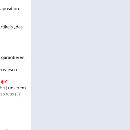
räposition
rtikels „das“
 garantieren,
erwiesen
 i
[n]
hrt]
unserem
 so was (?)]