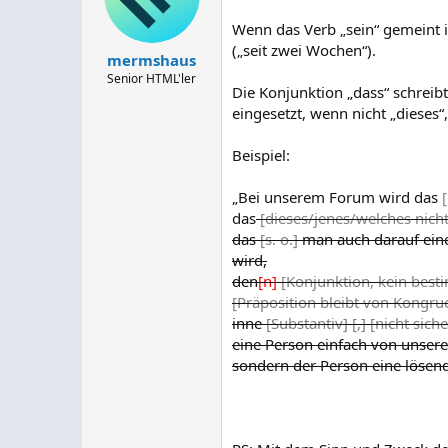
Wenn das Verb „sein“ gemeint ist
(„seit zwei Wochen“).
mermshaus
Senior HTML'ler
Die Konjunktion „dass“ schreibt
eingesetzt, wenn nicht „dieses“
Beispiel:
„Bei unserem Forum wird das
das
[dieses/jenes/welches nicht
das
[s. o.]
man auch darauf ein
wird,
den
[n]
[Konjunktion, kein besti
[Präposition bleibt von Kongrue
inne
[Substantiv]
[,]
[nicht sich
eine Person einfach von unsere
sondern der Person eine lösen