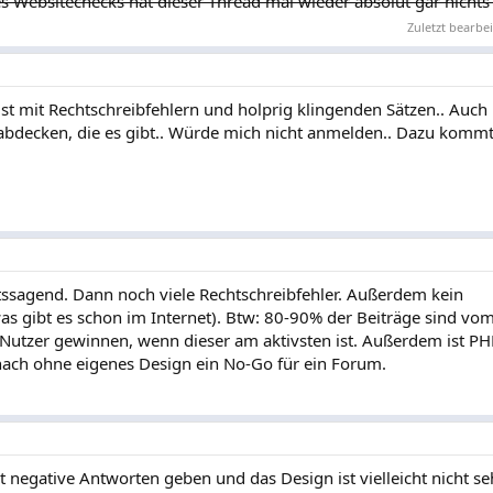
 Websitechecks hat dieser Thread mal wieder absolut gar nichts 
Zuletzt bearbei
 ist mit Rechtschreibfehlern und holprig klingenden Sätzen.. Auc
 abdecken, die es gibt.. Würde mich nicht anmelden.. Dazu komm
htssagend. Dann noch viele Rechtschreibfehler. Außerdem kein
as gibt es schon im Internet). Btw: 80-90% der Beiträge sind v
Nutzer gewinnen, wenn dieser am aktivsten ist. Außerdem ist PH
nach ohne eigenes Design ein No-Go für ein Forum.
t negative Antworten geben und das Design ist vielleicht nicht se