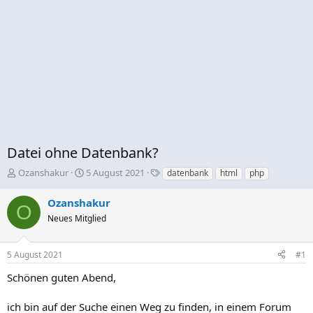
Datei ohne Datenbank?
E
E
S
Ozanshakur
5 August 2021
datenbank
html
php
r
r
c
s
s
h
Ozanshakur
O
t
t
l
Neues Mitglied
e
e
a
l
l
g
l
l
w
5 August 2021
#1
e
t
o
r
a
r
Schönen guten Abend,
m
t
e
ich bin auf der Suche einen Weg zu finden, in einem Forum