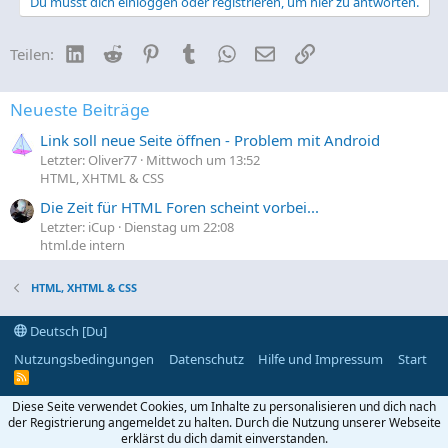
Du musst dich einloggen oder registrieren, um hier zu antworten.
LinkedIn
Reddit
Pinterest
Tumblr
WhatsApp
E-Mail
Link
Teilen:
Neueste Beiträge
Link soll neue Seite öffnen - Problem mit Android
Letzter: Oliver77
Mittwoch um 13:52
HTML, XHTML & CSS
Die Zeit für HTML Foren scheint vorbei...
Letzter: iCup
Dienstag um 22:08
html.de intern
HTML, XHTML & CSS
Deutsch [Du]
Nutzungsbedingungen
Datenschutz
Hilfe und Impressum
Start
R
S
S
Diese Seite verwendet Cookies, um Inhalte zu personalisieren und dich nach
der Registrierung angemeldet zu halten. Durch die Nutzung unserer Webseite
erklärst du dich damit einverstanden.