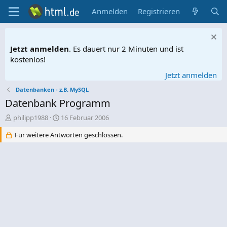
Anmelden
Registrieren
Jetzt anmelden
. Es dauert nur 2 Minuten und ist
kostenlos!
Jetzt anmelden
Datenbanken - z.B. MySQL
Datenbank Programm
E
E
philipp1988
16 Februar 2006
r
r
Für weitere Antworten geschlossen.
s
s
t
t
e
e
l
l
l
l
e
t
r
a
m