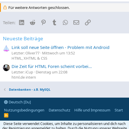
Für weitere Antworten geschlossen.
LinkedIn
Reddit
Pinterest
Tumblr
WhatsApp
E-Mail
Link
Teilen:
Neueste Beiträge
Link soll neue Seite öffnen - Problem mit Android
Letzter: Oliver77
Mittwoch um 13:52
HTML, XHTML & CSS
Die Zeit für HTML Foren scheint vorbei...
Letzter: iCup
Dienstag um 22:08
html.de intern
Datenbanken - z.B. MySQL
Deutsch [Du]
Nutzungsbedingungen
Datenschutz
Hilfe und Impressum
Start
R
S
S
Diese Seite verwendet Cookies, um Inhalte zu personalisieren und dich nach
der Registrierung angemeldet zu halten. Durch die Nutzung unserer Webseite