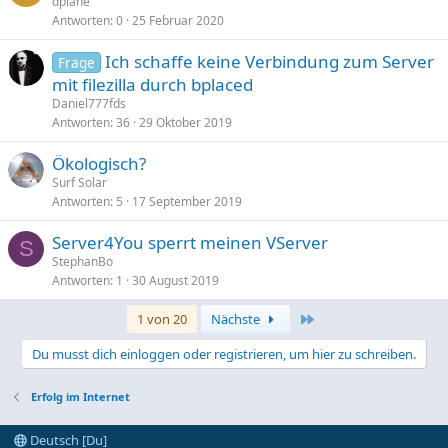
dplane
Antworten
0
25 Februar 2020
Ich schaffe keine Verbindung zum Server
Frage
mit filezilla durch bplaced
Daniel777fds
Antworten
36
29 Oktober 2019
Ökologisch?
Surf Solar
Antworten
5
17 September 2019
Server4You sperrt meinen VServer
S
StephanBo
Antworten
1
30 August 2019
Letzte
1 von 20
Nächste
Du musst dich einloggen oder registrieren, um hier zu schreiben.
Erfolg im Internet
Deutsch [Du]