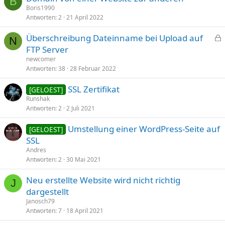
B
Boris1990
Antworten
2
21 April 2022
Überschreibung Dateinname bei Upload auf
N
e
FTP Server
s
newcomer
p
Antworten
38
28 Februar 2022
e
SSL Zertifikat
r
[GELOEST]
Runshak
r
Antworten
2
2 Juli 2021
t
Umstellung einer WordPress-Seite auf
[GELOEST]
SSL
Andres
Antworten
2
30 Mai 2021
Neu erstellte Website wird nicht richtig
J
dargestellt
Janosch79
Antworten
7
18 April 2021