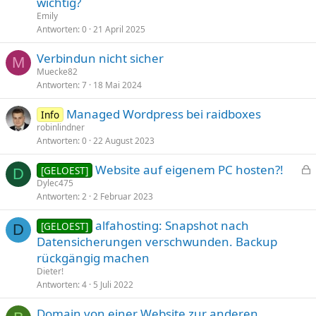
wichtig?
Emily
Antworten
0
21 April 2025
Verbindun nicht sicher
M
Muecke82
Antworten
7
18 Mai 2024
Managed Wordpress bei raidboxes
Info
robinlindner
Antworten
0
22 August 2023
Website auf eigenem PC hosten?!
[GELOEST]
D
e
Dylec475
Antworten
2
2 Februar 2023
s
p
alfahosting: Snapshot nach
[GELOEST]
e
D
Datensicherungen verschwunden. Backup
r
rückgängig machen
r
t
Dieter!
Antworten
4
5 Juli 2022
Domain von einer Website zur anderen