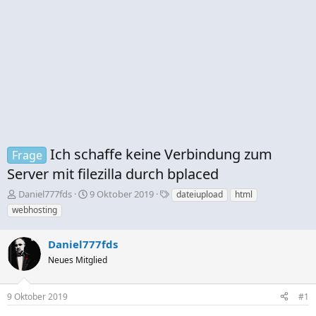
Ich schaffe keine Verbindung zum
Frage
Server mit filezilla durch bplaced
E
E
S
Daniel777fds
9 Oktober 2019
dateiupload
html
r
r
c
webhosting
s
s
h
t
t
l
Daniel777fds
e
e
a
l
l
g
Neues Mitglied
l
l
w
e
t
o
r
a
r
9 Oktober 2019
#1
m
t