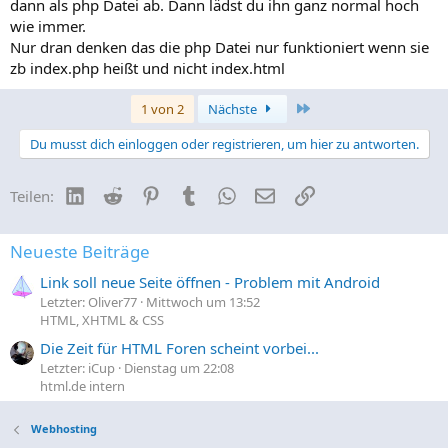
dann als php Datei ab. Dann lädst du ihn ganz normal hoch
wie immer.
Nur dran denken das die php Datei nur funktioniert wenn sie
zb index.php heißt und nicht index.html
Letzte
1 von 2
Nächste
Du musst dich einloggen oder registrieren, um hier zu antworten.
LinkedIn
Reddit
Pinterest
Tumblr
WhatsApp
E-Mail
Link
Teilen:
Neueste Beiträge
Link soll neue Seite öffnen - Problem mit Android
Letzter: Oliver77
Mittwoch um 13:52
HTML, XHTML & CSS
Die Zeit für HTML Foren scheint vorbei...
Letzter: iCup
Dienstag um 22:08
html.de intern
Webhosting