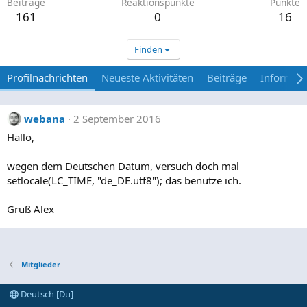
Beiträge
Reaktionspunkte
Punkte
161
0
16
Finden
Profilnachrichten
Neueste Aktivitäten
Beiträge
Informat
webana
2 September 2016
Hallo,
wegen dem Deutschen Datum, versuch doch mal
setlocale(LC_TIME, "de_DE.utf8"); das benutze ich.
Gruß Alex
Mitglieder
Deutsch [Du]